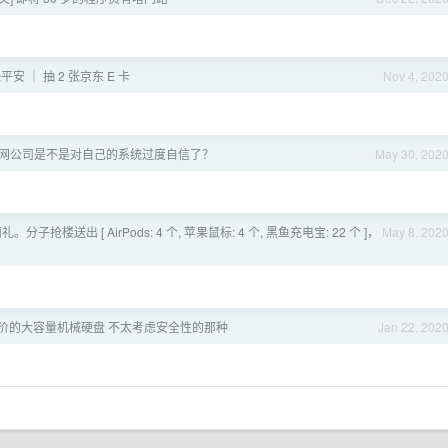
安 ｜ 抽 2 张京东 E 卡
Nov 4, 202
网公司是不是对自己的系统过度自信了？
May 30, 202
。分子抢楼送出 [ AirPods: 4 个, 苹果鼠标: 4 个, 黑鱼充电宝: 22 个 ]，
May 8, 202
价的大容量机械硬盘 不太考虑安全性的那种
Jan 22, 202