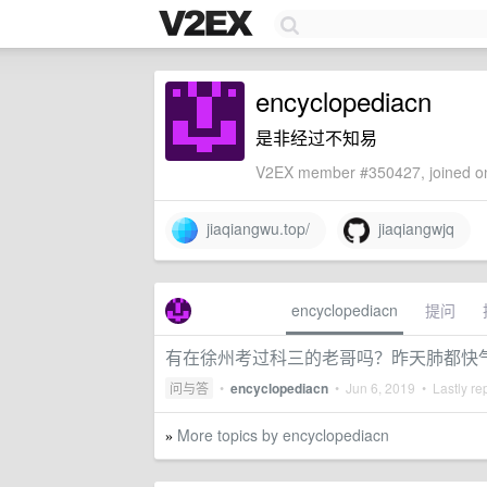
encyclopediacn
是非经过不知易
V2EX member #350427, joined on
jiaqiangwu.top/
jiaqiangwjq
encyclopediacn
提问
有在徐州考过科三的老哥吗？昨天肺都快
问与答
•
encyclopediacn
•
Jun 6, 2019
• Lastly re
More topics by encyclopediacn
»