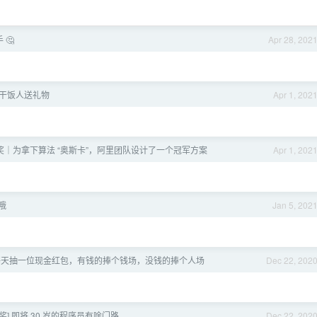
🤔️
Apr 28, 202
干饭人送礼物
Apr 1, 202
奖｜为拿下算法 “奥斯卡”，阿里团队设计了一个冠军方案
Apr 1, 202
哦
Jan 5, 202
]每天抽一位现金红包，有钱的捧个钱场，没钱的捧个人场
Dec 22, 202
奖] 即将 30 岁的程序员有啥门路
Dec 22, 202