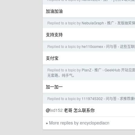
加油加油
Replied to a topic by
NebulaGraph
推广
发版抽奖保平
›
›
支持支持
Replied to a topic by
he110comex
问与答
这些互联
›
›
支付宝
Replied to a topic by
PlanZ
推广
GeekHub 开站见面礼
›
›
无套路，纯手气。
加一加一
Replied to a topic by
1119745302
问与答
求推荐廉
›
›
@
lxd152
老哥 怎么联系你
More replies by encyclopediacn
»