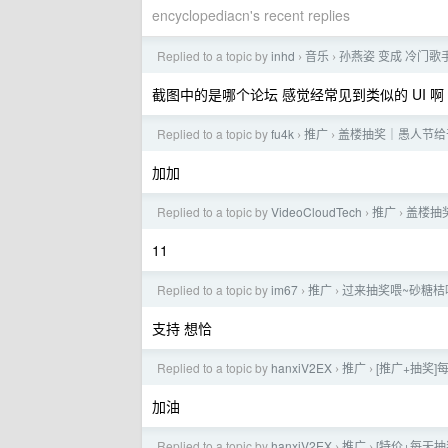
encyclopediacn's recent replies
Replied to a topic by
inhd
音乐
孙燕姿 变成 冷门歌手 
›
›
截图中的是哪个论坛 感觉经常见到类似的 UI 啊
Replied to a topic by
fu4k
推广
盖楼抽奖｜愚人节给
›
›
加加
Replied to a topic by
VideoCloudTech
推广
盖楼抽
›
›
11
Replied to a topic by
im67
推广
过来抽奖喂~砂糖桔
›
›
支持 想恰
Replied to a topic by
hanxiV2EX
推广
[推广+抽奖
›
›
加油
Replied to a topic by
hanxiV2EX
推广
[特价+每天抽
›
›