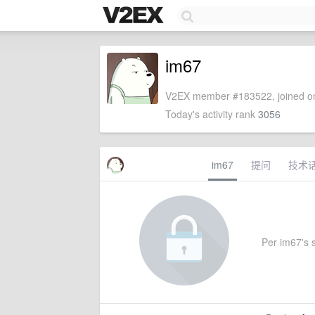
im67
V2EX member #183522, joined on
Today's activity rank
3056
im67
提问
技术
Per im67's s