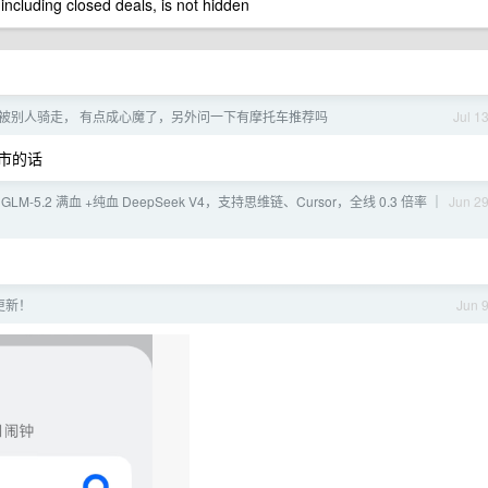
 including closed deals, is not hidden
被别人骑走， 有点成心魔了，另外问一下有摩托车推荐吗
Jul 1
城市的话
] GLM-5.2 满血 +纯血 DeepSeek V4，支持思维链、Cursor，全线 0.3 倍率 ｜
Jun 2
级更新！
Jun 