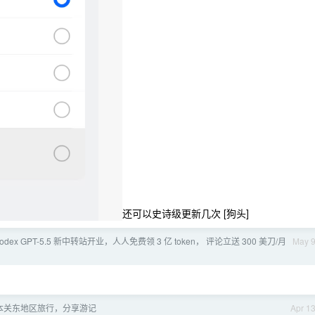
还可以史诗级更新几次 [狗头]
odex GPT-5.5 新中转站开业，人人免费领 3 亿 token， 评论立送 300 美刀/月
May 
本关东地区旅行，分享游记
Apr 1