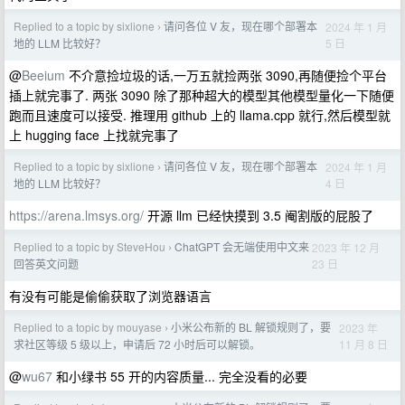
Replied to a topic by sixlione
请问各位 V 友，现在哪个部署本
2024 年 1 月
›
5 日
地的 LLM 比较好？
@
Beeium
不介意捡垃圾的话,一万五就捡两张 3090,再随便捡个平台
插上就完事了. 两张 3090 除了那种超大的模型其他模型量化一下随便
跑而且速度可以接受. 推理用 github 上的 llama.cpp 就行,然后模型就
上 hugging face 上找就完事了
Replied to a topic by sixlione
请问各位 V 友，现在哪个部署本
2024 年 1 月
›
4 日
地的 LLM 比较好？
https://arena.lmsys.org/
开源 llm 已经快摸到 3.5 阉割版的屁股了
Replied to a topic by SteveHou
ChatGPT 会无端使用中文来
2023 年 12 月
›
23 日
回答英文问题
有没有可能是偷偷获取了浏览器语言
Replied to a topic by mouyase
小米公布新的 BL 解锁规则了，要
2023 年
›
11 月 8 日
求社区等级 5 级以上，申请后 72 小时后可以解锁。
@
wu67
和小绿书 55 开的内容质量... 完全没看的必要