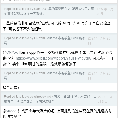
Replied to a topic by Oah1zO
真的感觉现在 AI 发展太快了，用
2025 年 6 月
›
28 日
ai 直接就能从 0 撸一套系统..
一些简易的非项目依赖的逻辑可以给 ai 写, 等 ai 写完了再自己检查一
下, 可以省下不少脑细胞
Replied to a topic by CNYoki
ollama 本地模型 GPU 跑不
2024 年 7 月 23
›
日
满
@
CNYoki
llama.cpp 似乎不支持张量并行,就算 4 张卡显存占满了也
跑不快.
https://www.bilibili.com/video/BV1DH4y1c7gK/
可以参考一下
这个, 换个 vllm 啊啥的后端一般就是随便跑了
Replied to a topic by CNYoki
ollama 本地模型 GPU 跑不
2024 年 7 月 23
›
日
满
换个后端?
Replied to a topic by winebywind
想买一台 2in1 笔记本尝鲜，目
2024 年 3
›
月 3 日
前看中了两款洋垃圾，没想好选哪个
@
yudoo
加钱买个年代近点的吧, 上面提到的这些现在真的是远古时
代的宝贝了