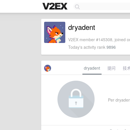
dryadent
V2EX member #145308, joined on
Today's activity rank
9896
dryadent
提问
技
Per dryadent