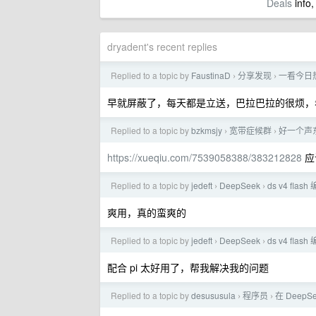
Deals
info,
dryadent's recent replies
Replied to a topic by
FaustinaD
分享发现
一看今日
›
›
早就屏蔽了，每天都是立送，巴拉巴拉的很烦，
Replied to a topic by
bzkmsjy
宽带症候群
好一个声东
›
›
https://xueqiu.com/7539058388/383212828
应
Replied to a topic by
jedeft
DeepSeek
ds v4 fla
›
›
爽用，真的蛮爽的
Replied to a topic by
jedeft
DeepSeek
ds v4 fla
›
›
配合 pi 太好用了，帮我解决我的问题
Replied to a topic by
desususula
程序员
在 DeepS
›
›