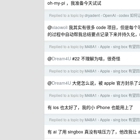
oh-my-pi ，我准备今天试试
Replied to a topic by
dryadent
OpenAI
codex 
›
›
@
xiaowoli
我其实有很多 code 项目，但是
的过程中自动帮我总结要点记录下来并持久化，md/s
Replied to a topic by
M48A1
Apple
sing box 有望回归
›
›
@
Dream4U
#22 不理解为啥，很奇怪
Replied to a topic by
M48A1
Apple
sing box 有望回归
›
›
@
Dream4U
大佬怎么说，被 apple 官方封杀
Replied to a topic by
M48A1
Apple
sing box 有望回归
›
›
有 ios 也太好了，我的小 iPhone 也能用上了
Replied to a topic by
M48A1
Apple
sing box 有望回归
›
›
有 ai 了用 singbox 真没有啥压力了，他改我让 