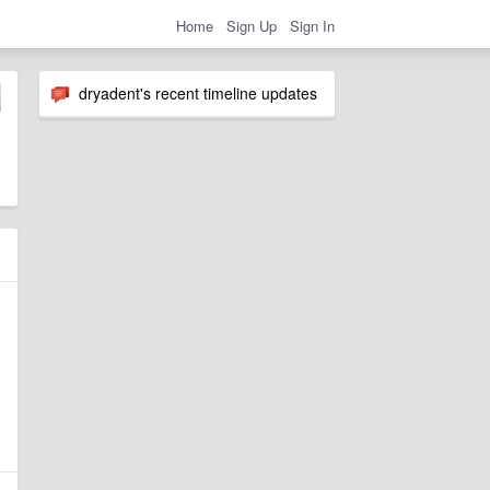
Home
Sign Up
Sign In
dryadent's recent timeline updates