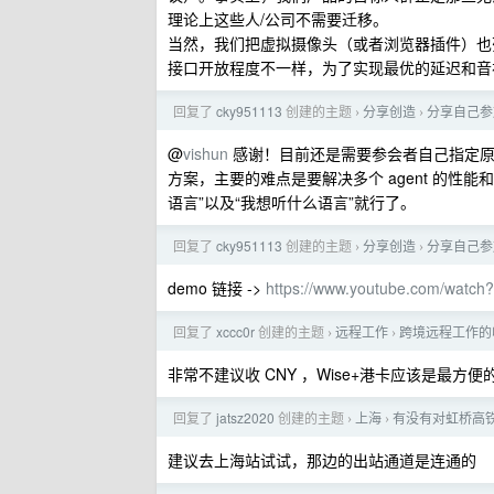
理论上这些人/公司不需要迁移。
当然，我们把虚拟摄像头（或者浏览器插件）也
接口开放程度不一样，为了实现最优的延迟和音
回复了
cky951113
创建的主题
分享创造
分享自己参加 
›
›
@
vishun
感谢！目前还是需要参会者自己指定原语
方案，主要的难点是要解决多个 agent 的性
语言”以及“我想听什么语言”就行了。
回复了
cky951113
创建的主题
分享创造
分享自己参加 
›
›
demo 链接 ->
https://www.youtube.com/watch
回复了
xccc0r
创建的主题
远程工作
跨境远程工作的
›
›
非常不建议收 CNY ，Wise+港卡应该是最方
回复了
jatsz2020
创建的主题
上海
有没有对虹桥高
›
›
建议去上海站试试，那边的出站通道是连通的