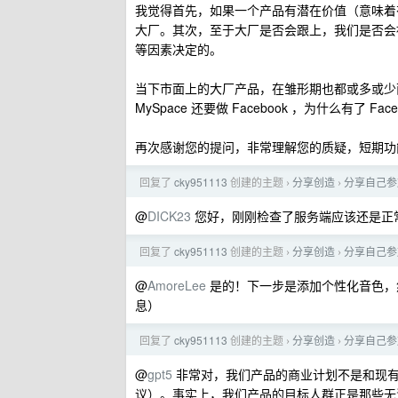
我觉得首先，如果一个产品有潜在价值（意味着
大厂。其次，至于大厂是否会跟上，我们是否会
等因素决定的。
当下市面上的大厂产品，在雏形期也都或多或少面临
MySpace 还要做 Facebook ，为什么有了 Faceb
再次感谢您的提问，非常理解您的质疑，短期功
回复了
cky951113
创建的主题
分享创造
分享自己参加 
›
›
@
DICK23
您好，刚刚检查了服务端应该还是正
回复了
cky951113
创建的主题
分享创造
分享自己参加 
›
›
@
AmoreLee
是的！下一步是添加个性化音色，
息）
回复了
cky951113
创建的主题
分享创造
分享自己参加 
›
›
@
gpt5
非常对，我们产品的商业计划不是和现有的视频会议平台
议）。事实上，我们产品的目标人群正是那些无