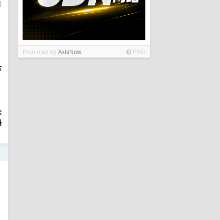
腾
Promoted by
AxisNow
PRO
节
法
最
日