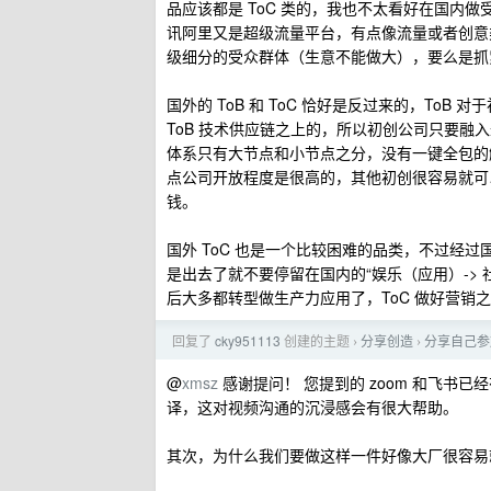
品应该都是 ToC 类的，我也不太看好在国内做受
讯阿里又是超级流量平台，有点像流量或者创意
级细分的受众群体（生意不能做大），要么是抓
国外的 ToB 和 ToC 恰好是反过来的，To
ToB 技术供应链之上的，所以初创公司只要融入
体系只有大节点和小节点之分，没有一键全包的解决平
点公司开放程度是很高的，其他初创很容易就可以接入 Sa
钱。
国外 ToC 也是一个比较困难的品类，不过经
是出去了就不要停留在国内的“娱乐（应用）-> 
后大多都转型做生产力应用了，ToC 做好营销之后最终
回复了
cky951113
创建的主题
分享创造
分享自己参加 
›
›
@
xmsz
感谢提问！ 您提到的 zoom 和飞
译，这对视频沟通的沉浸感会有很大帮助。
其次，为什么我们要做这样一件好像大厂很容易