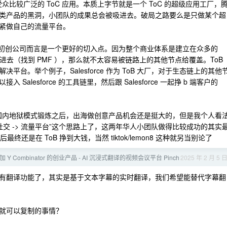
众比较广泛的 ToC 应用。本质上字节就是一个 ToC 的超级应用工厂，
类产品的黑洞，小团队的成果总会被吸进去。破局之路要么是只做某个超
紧做自己的流量平台。
B 对于初创公司而言是一个更好的切入点。因为整个商业体系是建立在众多的
进去（找到 PMF ），那么就不太容易被链路上的其他节点给覆盖。ToB
台。举个例子，Salesforce 作为 ToB 大厂，对于生态链上的其他
lesforce 的工具链里，然后跟 Salesforce 一起挣 b 端客户的
过国内地狱模式锻炼之后，出海做创意产品机会还是挺大的，但是我个人看
社交 -> 流量平台”这个思路上了，这两年华人小团队做得比较成功的其实
还是在 ToB 挣到大钱，当然 tiktok/lemon8 这种就另当别论了
Y Combinator 的创业产品 - AI 沉浸式翻译的视频会议平台 Pinch
2025 年 2 月 5 
书已经有翻译功能了，其实是基于文本字幕的实时翻译，我们希望能替代字幕翻
就可以复制的事情？