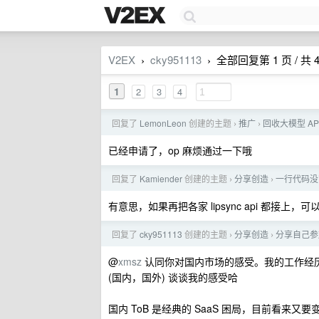
V2EX
cky951113
全部回复第 1 页 / 共 
›
›
1
2
3
4
回复了
LemonLeon
创建的主题
推广
回收大模型 A
›
›
已经申请了，op 麻烦通过一下哦
回复了
Kamiender
创建的主题
分享创造
一行代码没写，
›
›
有意思，如果再把各家 lipsync api 都接
回复了
cky951113
创建的主题
分享创造
分享自己参加 
›
›
@
xmsz
认同你对国内市场的感受。我的工作经历也是
(国内，国外) 谈谈我的感受哈
国内 ToB 是经典的 SaaS 困局，目前看来