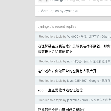
cyningxu
More topics by cyningxu
»
cyningxu's recent replies
Replied to a topic by
Void000
生活
观“存了 100w
›
›
没理解楼主想表达啥？是想表达挣不到钱，那你
看病也不会给我便宜啊
Replied to a topic by
nc
问与答
jav.hk 这域名做
›
›
这个域名，你做正常的也得有人敢点开
Replied to a topic by
ldy619354397
Google
现在在
›
›
+86 一直正常收登陆验证短信
Replied to a topic by
jacketma
NAS
家宽这么不稳定
›
›
你说的是不是百度网盘会员版？