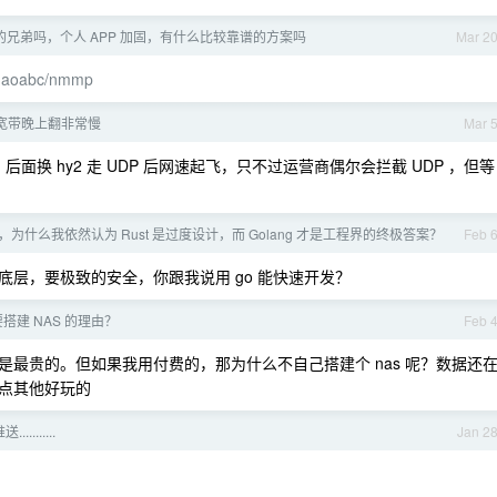
 的兄弟吗，个人 APP 加固，有什么比较靠谱的方案吗
Mar 2
/maoabc/nmmp
宽带晚上翻非常慢
Mar 
面换 hy2 走 UDP 后网速起飞，只不过运营商偶尔会拦截 UDP ，但等
了，为什么我依然认为 Rust 是过度设计，而 Golang 才是工程界的终极答案？
Feb 
层，要极致的安全，你跟我说用 go 能快速开发？
搭建 NAS 的理由？
Feb 
最贵的。但如果我用付费的，那为什么不自己搭建个 nas 呢？数据还
点其他好玩的
........
Jan 2