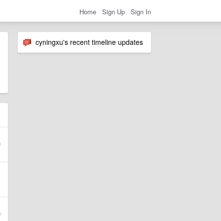
Home
Sign Up
Sign In
cyningxu's recent timeline updates