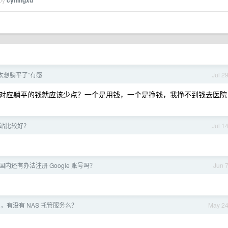
cyningxu
+ 太想躺平了”有感
Jul 2
对应躺平的钱就应该少点？一个是用钱，一个是挣钱，我挣不到钱去医院
什么站比较好？
Jul 1
国内还有办法注册 Google 账号吗？
Jun 
，有没有 NAS 托管服务么？
May 2