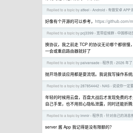
Replied to a topic by
atfeel
Android
有做安卓 APP
›
›
好像有个开源的可以参考，
https://github.com
Replied to a topic by
pcj3399
宽带症候群
中国移动
›
›
换协议，我之前走 TCP 的协议无论哪个都很慢，后
一会或重启路由器就好了
Replied to a topic by
paivansade
程序员
2026 年
›
›
抛开场景谈应用都是耍流氓。我说我写操作系统底
Replied to a topic by
287854442
NAS
说说你一定要
›
›
年轻的时候用云盘，百盘大战后才发现免费的才是
自己手里，也不用担心隐私泄露，同时还能折腾
Replied to a topic by
lmmir
程序员
针对自己的消息推送...
›
›
server 酱 App 我记得是没有限额的？