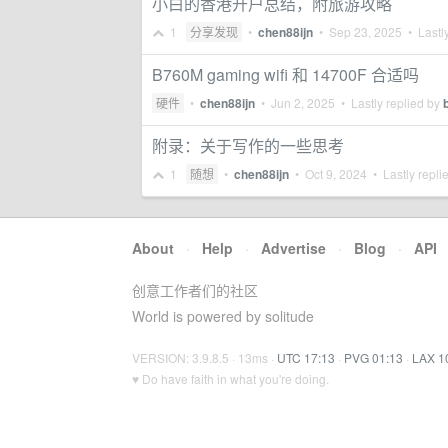
小白的香港开户总结，附旅游攻略
1
分享发现
•
chen88ijn
•
Sep 23, 2025
• Lastly
B760M gaming wifi 和 14700F 合适吗
硬件
•
chen88ijn
•
Jun 2, 2025
• Lastly replied by
附录：关于写作的一些思考
1
随想
•
chen88ijn
•
Oct 9, 2024
• Lastly repli
About
·
Help
·
Advertise
·
Blog
·
API
创意工作者们的社区
World is powered by solitude
VERSION: 3.9.8.5 · 13ms ·
UTC 17:13
·
PVG 01:13
·
LAX 1
♥ Do have faith in what you're doing.