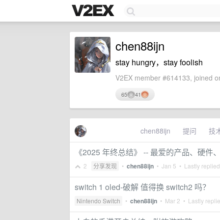
chen88ijn
stay hungry，stay foolish
V2EX member #614133, joined on
65
41
chen88ijn
提问
技
《2025 年终总结》 -- 最爱的产品、硬
2
分享发现
•
chen88ijn
•
Jan 5
• Lastly replie
switch 1 oled-破解 值得换 switch2 吗？
Nintendo Switch
•
chen88ijn
•
Mar 2
• Lastly repli