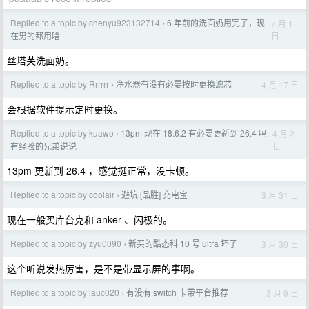
Replied to a topic by chenyu923132714
6 年前的洗面奶用完了，现
7 月 1
›
日
在男的都用啥
丝塔芙洗面奶。
Replied to a topic by Rrrrrr
净水器有没有必要按时更换滤芯
4 月 17 日
›
会根据软件提示定时更换。
Replied to a topic by kuawo
13pm 现在 18.6.2 有必要更新到 26.4 吗,
4 月 2
›
日
有经验的兄弟说说
13pm 更新到 26.4 ，感觉挺正常，没卡顿。
Replied to a topic by coolair
避坑 [品胜] 充电宝
3 月 31 日
›
现在一般买库台克和 anker 、闪极的。
Replied to a topic by zyu0090
新买的酷态科 10 号 ultra 坏了
3 月 30 日
›
这个听说发热厉害，是不是带显示屏的事啊。
Replied to a topic by lauc020
有没有 switch 卡带平台推荐
3 月 9 日
›