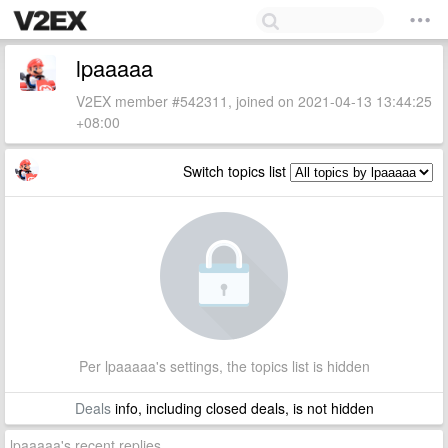
lpaaaaa
V2EX member #542311, joined on 2021-04-13 13:44:25
+08:00
Switch topics list
Per lpaaaaa's settings, the topics list is hidden
Deals
info, including closed deals, is not hidden
lpaaaaa's recent replies