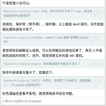
宁波老猎人也可以。
Replied to a topic by Croow
小白，昨天平多多下单了个 ns2，有没有
3 月 9
›
日
啥游戏和外设推荐的？
收纳包、保护壳（带手柄）、摇杆帽，以上都是 skull 家的，另外就是
钢化膜和游戏卡带了。
Replied to a topic by chen88ijn
switch 1 oled-破解 值得换 switch2
3 月 2
›
日
吗？
我觉得目前破解这么成熟，可以先把能玩的游戏玩够了，再买 2,毕竟
新机续航时间短了，另外，我觉得更互补的是 win 掌机。
Replied to a topic by bingoso
你的路由器不间断运行多久了
3 月 2 日
›
除非升级或者光猫卡了，就重启下。
Replied to a topic by CNGTZ
大佬们，求推荐二手电纸书，想看漫画
3 月 2
›
日
了，二手 kendle 还值得买吗？
彩色漫画还是看平板吧，我觉得电纸书适合书籍。
More replies by lpaaaaa
»