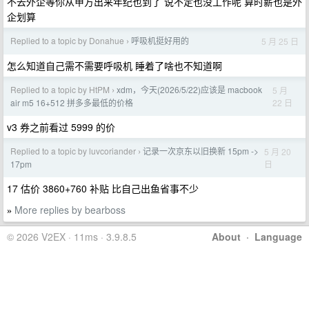
不去外企等你从甲方出来年纪也到了 说不定也没工作呢 算时薪也是外
企划算
Replied to a topic by Donahue
呼吸机挺好用的
5 月 25 日
›
怎么知道自己需不需要呼吸机 睡着了啥也不知道啊
Replied to a topic by HtPM
xdm，今天(2026/5/22)应该是 macbook
5 月
›
22 日
air m5 16+512 拼多多最低的价格
v3 券之前看过 5999 的价
Replied to a topic by luvcoriander
记录一次京东以旧换新 15pm ->
5 月 20
›
日
17pm
17 估价 3860+760 补贴 比自己出鱼省事不少
More replies by bearboss
»
© 2026 V2EX · 11ms · 3.9.8.5
About
·
Language