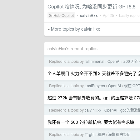
Copilot 啥情况, 为啥没同步更新 GPT5.5
GitHub Copilot
•
calvinHxx
•
Apr 25
• Lastly repli
More topics by calvinHxx
»
calvinHxx's recent replies
Replied to a topic by
fallimmortal
OpenAI
200 刀
›
›
个人单项目 火力全开不到 2 天就差不多蹬完了
Replied to a topic by
LostPrayers
OpenAI
现在 GP
›
›
超过 272k 会有额外收费的。gpt 的压缩算法
Replied to a topic by
calvinHxx
OpenAI
gpt 的
›
›
我还有一个 500 的拉新机会, 要大佬有需求嘛
Replied to a topic by
T1ght
租房
深圳租房经历
›
›