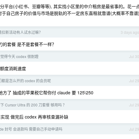
三分平台(小红书、豆瓣等等), 其实找小区里的中介租房是最省事的。花一
对于自己房子的价值与市场是脱轨的不一定房东直租就靠谱(大概率不靠谱)
新邀请拉新活动有人试水过嘛？
3 days ag
00 刀的套餐 是不是套餐不一样？
得今天 codex 很耐蹬
Jul 3
%的额度消耗速度
都是怎么开的 codex 的会员呢
Jul 2
的地方了 抽成的苹果税它帮你付 claude 要 125\250
Cursor Ultra 的 200 刀套餐 够用吗 ？
Jul 2
ok 来实现 做完后 codex 再审核查漏补缺
 code 封号 会退款吗 需要自己手动申请吗
Jul 2