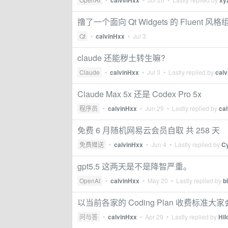
calvinHxx
xy
撸了一个面向 Qt Widgets 的 Fluent 风
Qt
•
calvinHxx
•
Jul 3
claude 还能秽土转生嘛?
Claude
•
calvinHxx
•
Jul 3
• Lastly replied by
cal
Claude Max 5x 还是 Codex Pro 5x
程序员
•
calvinHxx
•
Jun 29
• Lastly replied by
ca
免费 6 月随机网易云会员自取 共 258 天
免费赠送
•
calvinHxx
•
Jun 4
• Lastly replied by
C
gpt5.5 这两天是不是降智严重。
OpenAI
•
calvinHxx
•
May 20
• Lastly replied by
b
以当前各家的 Coding Plan 收费标准大
问与答
•
calvinHxx
•
Apr 29
• Lastly replied by
Hil