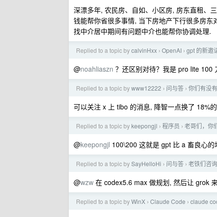
深漂多年, 农民房、自如、小区房, 房东直租、
钱能帮你省很多事情, 当下房地产下行很多房东
找中介居中期间有问题中介也能帮你协调处理.
Replied to a topic by
calvinHxx
OpenAI
gpt 的
›
›
@
noahliaszn
？还区别对待？我是 pro lite 1
Replied to a topic by
www12222
问与答
你们有没有觉
›
›
可以关注 x 上 tibo 的消息, 降智一点换了 18
Replied to a topic by
keepongjl
程序员
老哥们，你们
›
›
@
keepongjl
100\200 这就是 gpt 比 a 畜良心
Replied to a topic by
SayHelloHi
问与答
老铁们咨询下 
›
›
@
wzw
在 codex5.6 max 做规划, 然后让 gr
Replied to a topic by
WinX
Claude Code
claude
›
›