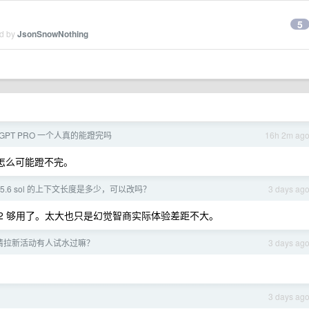
5
ed by
JsonSnowNothing
的 GPT PRO 一个人真的能蹬完吗
16h 2m ag
 怎么可能蹬不完。
T5.6 sol 的上下文长度是多少，可以改吗？
3 days ag
 272 够用了。太大也只是幻觉智商实际体验差距不大。
新邀请拉新活动有人试水过嘛？
3 days ag
3 days ag