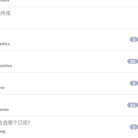
z8899
格组件库
3
vinHxx
25
lvinHxx
2
yzc
53
lacko
家会选哪个订阅?
3
ong