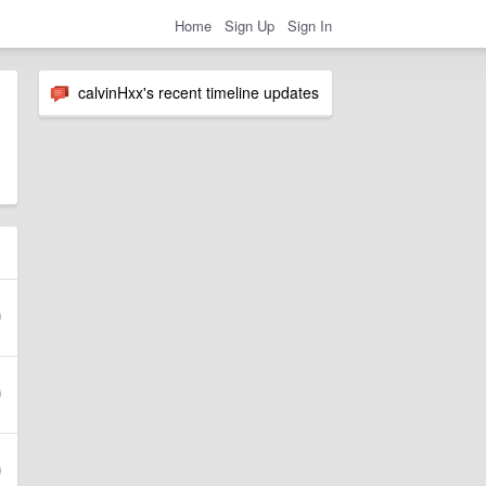
Home
Sign Up
Sign In
calvinHxx's recent timeline updates