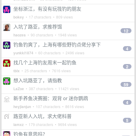
坐标浙江，有没有玩筏钓的朋友
bokey
• 17 characters • 809 views
入坑了路亚，求推荐饵
12
haozes
• 90 characters • 1948 views
钓鱼钓爽了，上海有哪些野钓点佬分享下
4
yunkki1874
• 60 characters • 2496 views
找几个上海钓友周末一起钓鱼
2
tblx
• 25 characters • 7616 views
想入坑路亚了，请指教
59
LaZoe
• 387 characters • 11421 views
新手养鱼决赛圈：观背 or 迷你鹦鹉
4
heyjianjun
• 107 characters • 8616 views
路亚新人入坑，求大佬科普
5
iamxz
• 179 characters • 9694 views
钓鱼有意思吗？