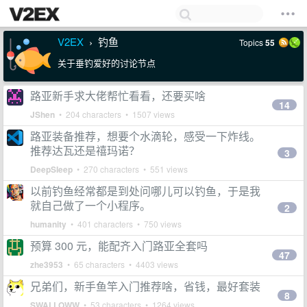
V2EX
钓鱼
Topics
55
›
关于垂钓爱好的讨论节点
路亚新手求大佬帮忙看看，还要买啥
14
JShen
• 204 characters • 1507 views
路亚装备推荐，想要个水滴轮，感受一下炸线。
推荐达瓦还是禧玛诺？
3
DeepSIeep
• 270 characters • 551 views
以前钓鱼经常都是到处问哪儿可以钓鱼，于是我
就自己做了一个小程序。
2
humanity
• 401 characters • 750 views
预算 300 元，能配齐入门路亚全套吗
47
zhe3953
• 65 characters • 4403 views
兄弟们，新手鱼竿入门推荐啥，省钱，最好套装
8
SWALLOWW
• 53 characters • 1264 views