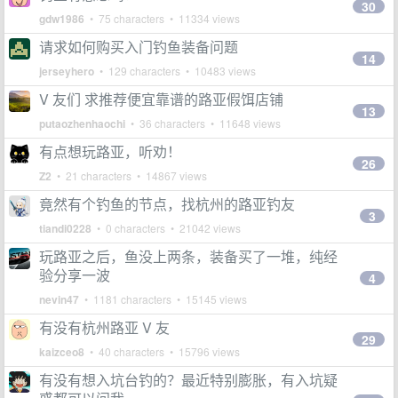
30
gdw1986
• 75 characters • 11334 views
请求如何购买入门钓鱼装备问题
14
jerseyhero
• 129 characters • 10483 views
V 友们 求推荐便宜靠谱的路亚假饵店铺
13
putaozhenhaochi
• 36 characters • 11648 views
有点想玩路亚，听劝！
26
Z2
• 21 characters • 14867 views
竟然有个钓鱼的节点，找杭州的路亚钓友
3
tiandi0228
• 0 characters • 21042 views
玩路亚之后，鱼没上两条，装备买了一堆，纯经
验分享一波
4
nevin47
• 1181 characters • 15145 views
有没有杭州路亚 V 友
29
kaizceo8
• 40 characters • 15796 views
有没有想入坑台钓的？最近特别膨胀，有入坑疑