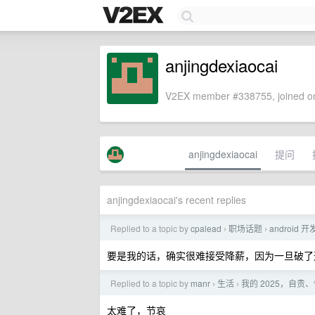
anjingdexiaocai
V2EX member #338755, joined on
anjingdexiaocai
提问
anjingdexiaocai's recent replies
Replied to a topic by
cpalead
职场话题
android
›
›
要是我的话，确实很难接受降薪，因为一旦破了
Replied to a topic by
manr
生活
我的 2025，自
›
›
太难了，节哀