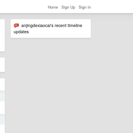
Home
Sign Up
Sign In
anjingdexiaocai's recent timeline
updates
5
5