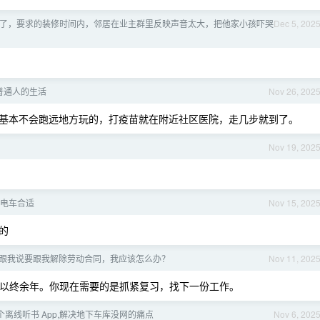
了，要求的装修时间内，邻居在业主群里反映声音太大，把他家小孩吓哭
Dec 5, 202
普通人的生活
Nov 26, 202
基本不会跑远地方玩的，打疫苗就在附近社区医院，走几步就到了。
Nov 19, 202
什么电车合适
Nov 15, 202
的
跟我说要跟我解除劳动合同，我应该怎么办？
Nov 11, 202
以终余年。你现在需要的是抓紧复习，找下一份工作。
做了个离线听书 App,解决地下车库没网的痛点
Nov 6, 202