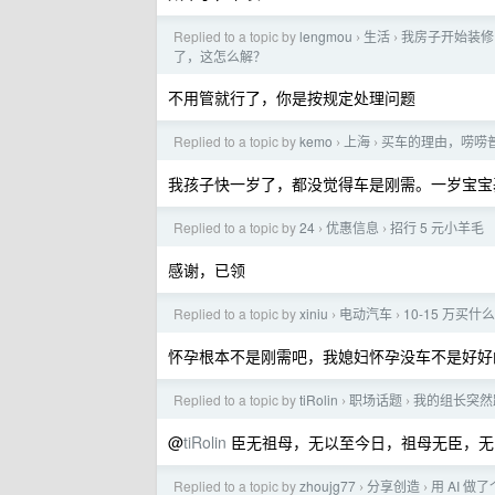
Replied to a topic by
lengmou
生活
我房子开始装修
›
›
了，这怎么解？
不用管就行了，你是按规定处理问题
Replied to a topic by
kemo
上海
买车的理由，唠唠
›
›
我孩子快一岁了，都没觉得车是刚需。一岁宝宝
Replied to a topic by
24
优惠信息
招行 5 元小羊毛
›
›
感谢，已领
Replied to a topic by
xiniu
电动汽车
10-15 万买
›
›
怀孕根本不是刚需吧，我媳妇怀孕没车不是好好
Replied to a topic by
tiRolin
职场话题
我的组长突然
›
›
@
tiRolin
臣无祖母，无以至今日，祖母无臣，无
Replied to a topic by
zhoujg77
分享创造
用 AI 
›
›