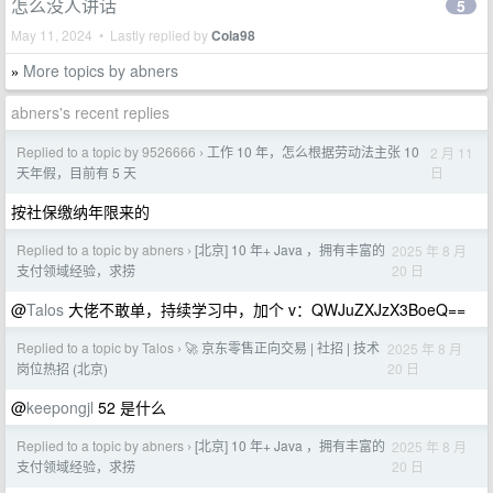
怎么没人讲话
5
May 11, 2024 • Lastly replied by
Cola98
More topics by abners
»
abners's recent replies
Replied to a topic by 9526666
工作 10 年，怎么根据劳动法主张 10
2 月 11
›
日
天年假，目前有 5 天
按社保缴纳年限来的
Replied to a topic by abners
[北京] 10 年+ Java ，拥有丰富的
2025 年 8 月
›
20 日
支付领域经验，求捞
@
Talos
大佬不敢单，持续学习中，加个 v：QWJuZXJzX3BoeQ==
Replied to a topic by Talos
🚀 京东零售正向交易 | 社招 | 技术
2025 年 8 月
›
20 日
岗位热招 (北京)
@
keepongjl
52 是什么
Replied to a topic by abners
[北京] 10 年+ Java ，拥有丰富的
2025 年 8 月
›
20 日
支付领域经验，求捞