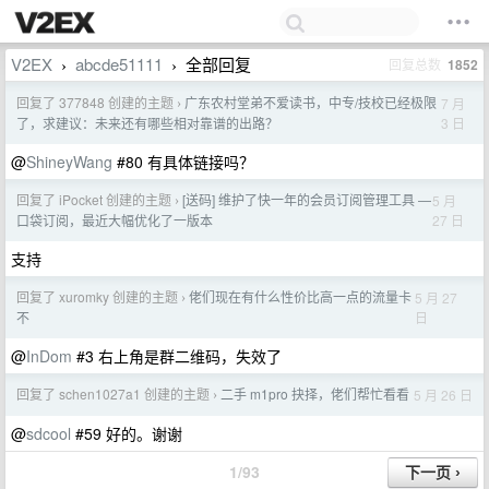
V2EX
abcde51111
全部回复
回复总数
1852
›
›
回复了 377848 创建的主题
广东农村堂弟不爱读书，中专/技校已经极限
7 月
›
3 日
了，求建议：未来还有哪些相对靠谱的出路？
@
ShineyWang
#80 有具体链接吗？
回复了 iPocket 创建的主题
[送码] 维护了快一年的会员订阅管理工具 —
5 月
›
27 日
口袋订阅，最近大幅优化了一版本
支持
回复了 xuromky 创建的主题
佬们现在有什么性价比高一点的流量卡
5 月 27
›
日
不
@
InDom
#3 右上角是群二维码，失效了
回复了 schen1027a1 创建的主题
二手 m1pro 抉择，佬们帮忙看看
5 月 26 日
›
@
sdcool
#59 好的。谢谢
1/93