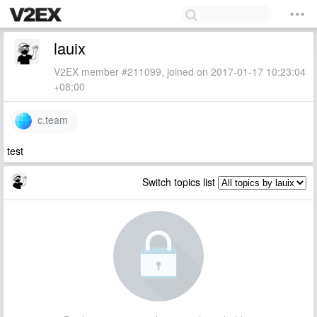
lauix
V2EX member #211099, joined on 2017-01-17 10:23:04
+08:00
c.team
test
Switch topics list