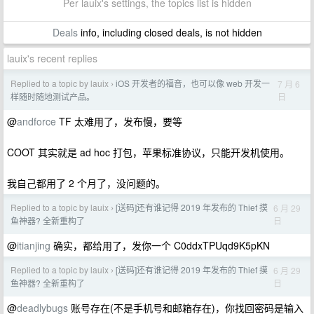
Per lauix's settings, the topics list is hidden
Deals
info, including closed deals, is not hidden
lauix's recent replies
Replied to a topic by lauix
iOS 开发者的福音，也可以像 web 开发一
7 月 6
›
日
样随时随地测试产品。
@
andforce
TF 太难用了，发布慢，要等
COOT 其实就是 ad hoc 打包，苹果标准协议，只能开发机使用。
我自己都用了 2 个月了，没问题的。
Replied to a topic by lauix
[送码]还有谁记得 2019 年发布的 Thief 摸
6 月 29
›
日
鱼神器? 全新重构了
@
itianjing
确实，都给用了，发你一个 C0ddxTPUqd9K5pKN
Replied to a topic by lauix
[送码]还有谁记得 2019 年发布的 Thief 摸
6 月 29
›
日
鱼神器? 全新重构了
@
deadlybugs
账号存在(不是手机号和邮箱存在)，你找回密码是输入