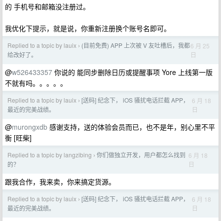
的 手机号和邮箱没注册过。
我优化下提示，就是说，你重新注册换个账号名即可。
Replied to a topic by lauix
(目前免费) APP 上次被 V 友吐槽后，我都
6 月 25
›
日
给改好了。
@
w526433357
你说的 能同步删除日历或提醒事项 Yore 上线第一版
不就有吗。。。。。
Replied to a topic by lauix
[送码] 纪念下， iOS 骚扰电话拦截 APP，
6 月 18
›
日
最近的完美战绩。
@
murongxdb
感谢支持，送的体验会员而已，也不是年，别心里不平
衡 [旺柴]
Replied to a topic by langzibing
你们做独立开发，用户都怎么找到
6 月 18
›
日
的？
跟我合作，我来卖，你来搞定货源。
Replied to a topic by lauix
[送码] 纪念下， iOS 骚扰电话拦截 APP，
6 月 18
›
日
最近的完美战绩。