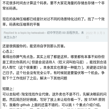
不花很多时间去计算这个码表，要不大家花海量的存储去存储一个非
常长码表。
现在的各种压缩都已经是针对过不同的场景特化过的了。找了一个效
率，码表和压缩率的平衡
Replied to a topic by kekeabab
初中学历的 00 后程序员，未
2022 年 3 月 3
›
日
来怎么办？
还是很佩服你的，能坚持自学到那么厉害。
心态上：
看得出你脾气有点急，其实上班了都是这样，哪里都有本事不如你但
是工资比你高的人[ 但是会说话待人（贬义词叫拍马屁），能找到合适
的人帮忙（这个很重要），本身其实也算是一种能力 ]，关键是过好自
己日子。这个社会没有完全公平，有时候就是要蛰伏等一个机会。争
取下个工作找好了之后，解决一下其他问题
短期上：
可以去贴吧 /淘宝找找作业代做，送外卖也不是不行，先解决眼前的问
题。然后简历好好搞搞，写好了放上来让给你看一下，按 STAR 原则
写，我看你 github 上面的还蛮不错的，可以挑 1 个重点介绍介绍。