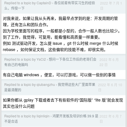
Replied to a topic by CaptainD
各位前辈有带实习生的经验
2022 年 7 月 1
›
日
么，传授一下
对我来说，如果让我从头再来，我最早点学到的是：开发周期的管
理，还有怎么和团队合作。
因为学校里面写的程序，一般都是小型的，合作一般人数也比较少。
到了工作，我觉得，可复用，能看懂和高质量一样重要。
例如 测试驱动开发，怎么提 issue ，git 什么时候 merge 什么时候
rebase ，如何保证文档，这些偏软的技能不难，却很实用。
Replied to a topic by YsCi2
想问一下各位工作后的老哥们会
2022 年 6 月
›
22 日
有自己的电脑吗
有自己电脑 windows ，便宜，可以打游戏，可以做一些别的事情
Replied to a topic by qiubangzhu
我觉得这些大厂里面苹果
2022 年 6 月 10
›
日
是最清醒的
如果你都从 gplay 下载或者去下有些软件的“国际版” “lite 版”就会发现
其实也没什么问题
Replied to a topic by liqinliqin
鸿蒙开发板及培训价格 39.9 是
2022 年 6 月 7
›
日
不是合适