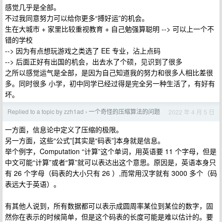
感觉几乎是全部。
不过我同意努力可以给你更多“搏好运”的机会。
生在大城市 + 家里比较重视教育 + 自己勉强算聪明 --> 可以上一个不
错的学校
--> 因为有点想玩游戏之类选了 EE 专业，沾上点码
--> 后面正好有出国的机会，出去水了个硕，见识到了很多
之所以感觉运气是全部，是因为自己知道我的努力和很多人相比差很
多。同时很多 小学，初中同学已经过得是完全另一种生活了，有好有
坏。
Replied to a topic by zzh1ad
一个奇怪的压缩算法的问题
2022 年 4 月 5 日
›
一方面，信息论中定义了压缩的极限。
另一方面，这些“公式”[其实是“码表”]本身就是信息。
举个例字，Computation “计算”这个单词，用英语要 11 个字母，但是
中文可能“计算”或者“算”就可以表达出这个意思。原因是，英语本身只
有 26 个字母（码表的大小只有 26 ）,而常用汉字就有 3000 多个（码
表远大于英语）。
有其他人说到，所有数据都可以表示成圆周率某位到某位的数字，固
然你在表示的时候简单，但是这个码表的长度可能是难以估计的。要