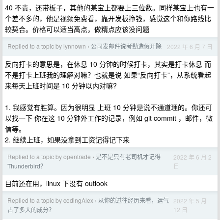
40 不贵，还带板子，其他的某宝上都要上三位数。同样某宝上也有一
个差不多的，他是视频免费看，靠开发板挣钱，感觉这个和你路线比
较契合。价格可以适当高点，做精点应该没问题
Replied to a topic by lynnown
公司发邮件说考勤造假开除
2022 年 6 月 7 日
›
反向打卡的意思是，在休息 10 分钟的时候打卡，其实是打卡休息 而
不是打卡上班我的理解对嘛？也就是说 如果“反向打卡”，从系统看起
来每天上班时间是 10 分钟以内对嘛?
1. 我感觉有胜算。因为很明显 上班 10 分钟是说不通道理的。你还可
以找一下 你在这 10 分钟外工作的记录，例如 git commit ，邮件，微
信等。
2. 继续上班，如果没拿到工资记得记下来
Replied to a topic by opentrade
是不是只有老司机才记得
2022 年 6 月 2
›
日
Thunderbird？
目前还在用，linux 下没有 outlook
Replied to a topic by codingAlex
从你的过往经历来看，运气
2022 年 5 月
›
12 日
占了多大的成分？