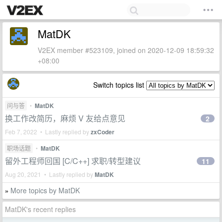
MatDK
V2EX member #523109, joined on 2020-12-09 18:59:32
+08:00
Switch topics list
问与答
•
MatDK
换工作改简历，麻烦 V 友给点意见
2
Feb 7, 2022 • Lastly replied by
zxCoder
职场话题
•
MatDK
留外工程师回国 [C/C++] 求职/转型建议
11
Aug 20, 2021 • Lastly replied by
MatDK
More topics by MatDK
»
MatDK's recent replies