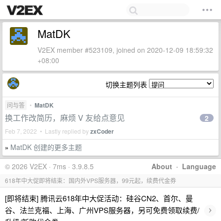
MatDK
V2EX member #523109, joined on 2020-12-09 18:59:32
+08:00
切换主题列表
问与答
•
MatDK
换工作改简历，麻烦 V 友给点意见
2
Feb 7, 2022 • Lastly replied by
zxCoder
MatDK 创建的更多主题
»
© 2026 V2EX · 7ms · 3.9.8.5
About
·
Language
618年中大促即将结束：国内外VPS服务器，99元起，续费代金券
[即将结束] 腾讯云618年中大促活动：硅谷CN2、首尔、曼
›
谷、法兰克福、上海、广州VPS服务器，另可免费领取续费/