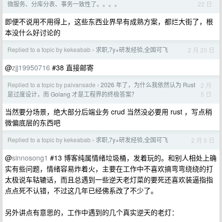
22 日
微服务、分库分表、事务一致性了。。。。
即便不说用不用得上，这些东西业界早有成熟方案，都烂大街了，根
本没什么好讨论的
Replied to a topic by kekeabab
求职,7y+研发经验,全国可飞
2 月 20 日
›
@
zjj19950716
#38 直接邮寄
Replied to a topic by paivansade
2026 年了，为什么我依然认为 Rust
2 月
›
5 日
是过度设计，而 Golang 才是工程界的终极答案？
当然要分场景，绝大部分后端业务 crud 当然没必要用 rust ，写点稍
微偏底层的东西吧
Replied to a topic by kekeabab
求职,7y+研发经验,全国可飞
2 月 5 日
›
@
sinnosong1
#13 博客纯属情绪垃圾桶，发着玩的。和别人相处上确
实有些问题，情绪容易炸着火，主要在工作中不喜欢搞弯弯绕绕的打
太极说车轱辘话，而且总遇到一些逆天老灯菜的要死还喜欢装逼指指
点点死不认错，不过这几年已经佛系改了不少了。
另外讲点有意思的，工作中遇到的几个真实逆天的老灯：