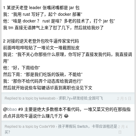
1 某逆天老登 leader 张嘴闭嘴都是 jar 包
我：“我用 rust 写好了，起个 docker 部署”
他：“啥是 docker ？ rust 是啥？多老的技术了，打个 jar 包”
我 tm 直接无语脾气上来了怼了几下，然后就给我炒了
2 对接的逆天老登外包吹牛逼传家宝代码
前面哗啦哗啦贴了一堆论文一堆截图扯皮
我说：“我不关心你那些什么原理，你写好了直接发我代码，我直接调
用”
他：“好，下周给你”
然后下周：“那是我们吃饭的饭碗，不能给”
我：“那你不给代码弄个动态库给我调也行”
然后就开始说些车轱辘话🤣直到离职也没见下文
Replied to a topic by kekeabab
求职,7y+研发经验,全国可飞
2 月 5 日
›
@
bbao
#9 主要是绝大多数根本不看代码，一堆又菜又穷的在那指指
点点并且吹牛逼说什么赚几千万 😂
Replied to a topic by CodeY99
孩子寒假玩 Switch，卡带应该租还是
2 月 4
›
日
买？