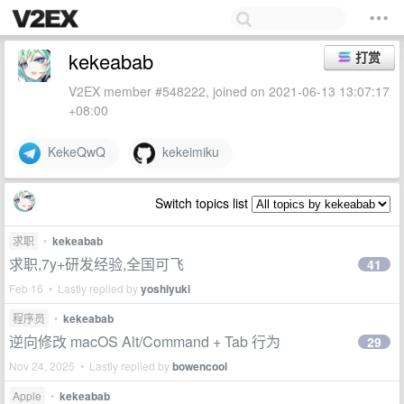
kekeabab
打赏
V2EX member #548222, joined on 2021-06-13 13:07:17
+08:00
KekeQwQ
kekeimiku
Switch topics list
求职
•
kekeabab
求职,7y+研发经验,全国可飞
41
Feb 16 • Lastly replied by
yoshiyuki
程序员
•
kekeabab
逆向修改 macOS Alt/Command + Tab 行为
29
Nov 24, 2025 • Lastly replied by
bowencool
Apple
•
kekeabab