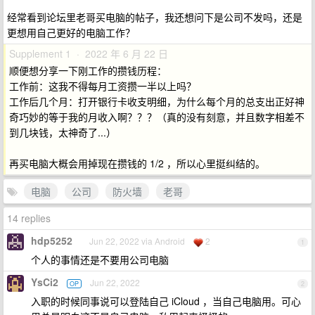
经常看到论坛里老哥买电脑的帖子，我还想问下是公司不发吗，还是
更想用自己更好的电脑工作？
Supplement 1 · 2022 年 6 月 22 日
顺便想分享一下刚工作的攒钱历程：
工作前：这我不得每月工资攒一半以上吗？
工作后几个月：打开银行卡收支明细，为什么每个月的总支出正好神
奇巧妙的等于我的月收入啊？？？（真的没有刻意，并且数字相差不
到几块钱，太神奇了...）
再买电脑大概会用掉现在攒钱的 1/2 ，所以心里挺纠结的。
电脑
公司
防火墙
老哥
14 replies
hdp5252
Jun 22, 2022 via Android
2
1
个人的事情还是不要用公司电脑
YsCi2
Jun 22, 2022
OP
2
入职的时候同事说可以登陆自己 iCloud ，当自己电脑用。可心