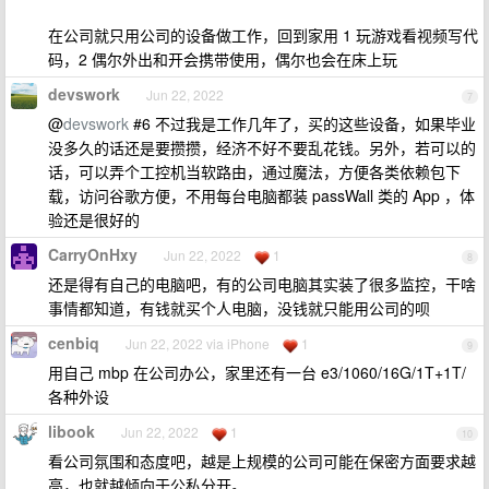
在公司就只用公司的设备做工作，回到家用 1 玩游戏看视频写代
码，2 偶尔外出和开会携带使用，偶尔也会在床上玩
devswork
Jun 22, 2022
7
@
devswork
#6 不过我是工作几年了，买的这些设备，如果毕业
没多久的话还是要攒攒，经济不好不要乱花钱。另外，若可以的
话，可以弄个工控机当软路由，通过魔法，方便各类依赖包下
载，访问谷歌方便，不用每台电脑都装 passWall 类的 App ，体
验还是很好的
CarryOnHxy
Jun 22, 2022
1
8
还是得有自己的电脑吧，有的公司电脑其实装了很多监控，干啥
事情都知道，有钱就买个人电脑，没钱就只能用公司的呗
cenbiq
Jun 22, 2022 via iPhone
1
9
用自己 mbp 在公司办公，家里还有一台 e3/1060/16G/1T+1T/
各种外设
libook
Jun 22, 2022
1
10
看公司氛围和态度吧，越是上规模的公司可能在保密方面要求越
高，也就越倾向于公私分开。