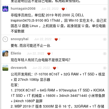
里总是明白这不是自己电脑，私用起来怪怪的。
huntagain2008
Jun 22, 2022
1
3
非程序员岗位，单位配 2019 年的 2000 元 DELL
inspiron3470,i3-9100 8G 1Thdd ，因 Win10 实在太卡，自己买
固态 U 盘跑 Linux ，上机就插 U 盘，起身就拔 U 盘。单位电脑
不留数据
snoopyhai
Jun 22, 2022
2
4
要有, 而且可能还不止一台.
Elietio
Jun 22, 2022
1
5
现在年轻人有好几台电脑不是很正常吗？
devswork
Jun 22, 2022
1
6
公司开发用机：i7-10700 8C16T + 32G RAM + 1T SSD + 核显
+ 双 27inch 1080p 显示器
在家：
1. 2700X 8C16T + 64G RAM + 970evoplus 1T SSD + KIOXIA
1T SSD + 1T 机械盘 + 1660ti + 34inch 3440*1440 小米带鱼屏
+ 24inch 1080P 副屏
2. MBP 2019 i7 版本 5300M 显卡 16 寸，32GRAM + 1T 存储