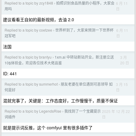
Replied to a topic by zcy1848
拍照识别食品热量的小程序，大家会
6 月 11
›
日
用吗
建议看看王自如的最新视频，去油 2.0
Replied to a topic by coetzee
世界杯到了，大家来预测一下世界杯
6 月 11
›
日
冠军吧
法国
Replied to a topic by brantyu
1xm.ai 中转站新站开业，新注册立送
3 月
›
20 日
10$体验金，欢迎各位技术大佬品鉴
ID: 441
Replied to a topic by summerhot
朋友老婆在单位遇到可恶领导 如
3 月 15
›
日
何是好
混就完事了，关键是：工作态度好，工作慢慢干，质量不保证
Replied to a topic by LegendsRise
我找到了一个宝藏提示
2025 年 12 月 22
›
日
词插件
就是提示词反推，这个 comfyui 里有很多插件了