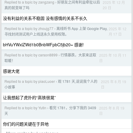
Replied to a topic by zangzang
好朋友之间有利益牵扯以后
2025 年 12 月
›
20 日
真的就变味了吗
没有利益的关系不稳固 没有感情的关系不长久
Replied to a topic by zhoujg77
离线听书 App 上架 Google Play,
2025 年 12
›
月 17 日
寻找封闭测试用户上线送永久使用权限。
bHVuYWxlZWd1b0BnbWFpbC5jb20= 感谢!
Replied to a topic by carson8899
行情暴跌，大家来这取
2025 年 10 月 11
›
日
取暖！
感谢大佬
Replied to a topic by piaoLuoer
观 1781 天,说说我个人的
2025 年 8 月 19
›
日
小故事
让我想起了虎扑的“高铁很晃”
Replied to a topic by Yutin
看完 1781，分享下我的 3409
2025 年 8 月 19
›
日
天
你们的问题关键在于异地