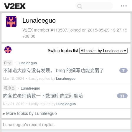
Lunaleeguo
V2EX member #119507, joined on 2015-05-29 13:27:19
+08:00
Switch topics list
Bing
•
Lunaleeguo
不知道大家有没有发现， bing 的撰写功能变弱了
7
Mar 10, 2024 • Lastly replied by
Lunaleeguo
程序员
•
Lunaleeguo
向各位老师请教一下数据库选型问题哈
31
Nov 21, 2019 • Lastly replied by
Lunaleeguo
More topics by Lunaleeguo
»
Lunaleeguo's recent replies