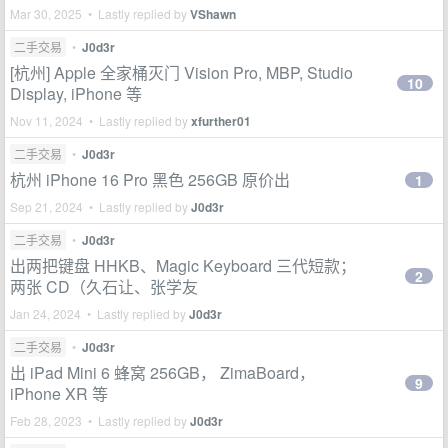
Mar 30, 2025 • Lastly replied by
VShawn
二手交易
•
J0d3r
[杭州] Apple 全家桶灭门 Vision Pro, MBP, Studio
10
Display, iPhone 等
Nov 11, 2024 • Lastly replied by
xfurther01
二手交易
•
J0d3r
杭州 iPhone 16 Pro 黑色 256GB 原价出
1
Sep 21, 2024 • Lastly replied by
J0d3r
二手交易
•
J0d3r
出两把键盘 HHKB、Magic Keyboard 三代短款；
2
两张 CD（久石让、张学友
Jan 24, 2024 • Lastly replied by
J0d3r
二手交易
•
J0d3r
出 iPad Mini 6 蜂窝 256GB， ZimaBoard，
9
iPhone XR 等
Feb 28, 2023 • Lastly replied by
J0d3r