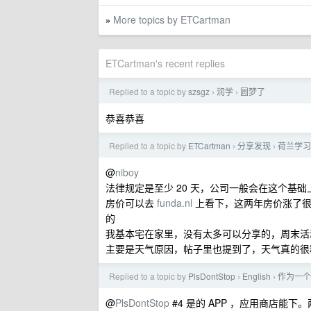
More topics by ETCartman
»
ETCartman's recent replies
Replied to a topic by
szsgz
润学
圆梦了
›
›
恭喜恭喜
Replied to a topic by
ETCartman
分享发现
荷兰学习
›
›
@
niboy
法律规定是至少 20 天，公司一般会在这个基
房价可以去
funda.nl
上看下，这两年房价涨了很
的
我基本宅在家里，没有太多可以分享的，周末活
主要是天气原因，帖子里也提到了，天气真的很
Replied to a topic by
PlsDontStop
English
作为一个
›
›
@
PlsDontStop
#4 是的 APP ，应用商店能