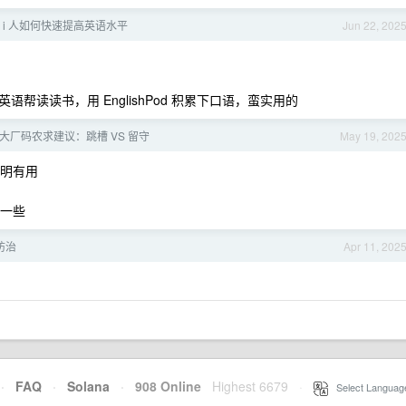
 i 人如何快速提高英语水平
Jun 22, 202
读读书，用 EnglishPod 积累下口语，蛮实用的
内大厂码农求建议：跳槽 VS 留守
May 19, 202
说明有用
好一些
防治
Apr 11, 202
·
FAQ
·
Solana
·
908 Online
Highest 6679
·
Select Languag