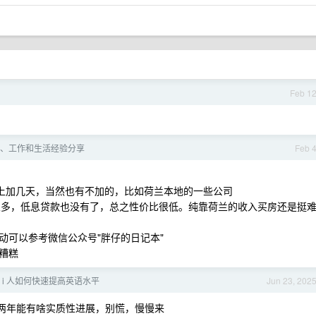
Feb 1
、工作和生活经验分享
Feb 
础上加几天，当然也有不加的，比如荷兰本地的一些公司
多，低息贷款也没有了，总之性价比很低。纯靠荷兰的收入买房还是挺
动可以参考微信公众号"胖仔的日记本"
糟糕
 i 人如何快速提高英语水平
Jun 23, 202
下。两年能有啥实质性进展，别慌，慢慢来