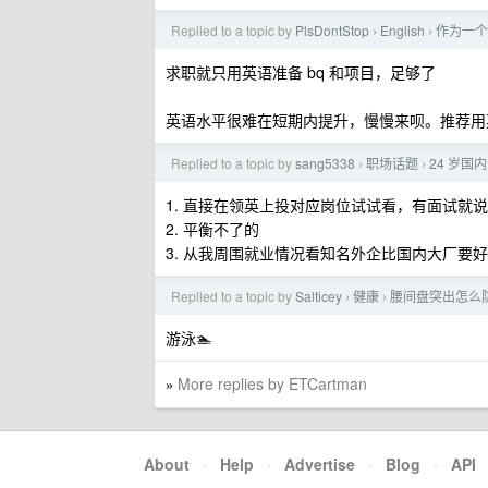
Replied to a topic by
PlsDontStop
English
作为一个
›
›
求职就只用英语准备 bq 和项目，足够了
英语水平很难在短期内提升，慢慢来呗。推荐用英语帮
Replied to a topic by
sang5338
职场话题
24 岁国
›
›
1. 直接在领英上投对应岗位试试看，有面试就
2. 平衡不了的
3. 从我周围就业情况看知名外企比国内大厂要
Replied to a topic by
Salticey
健康
腰间盘突出怎么
›
›
游泳🏊
More replies by ETCartman
»
About
·
Help
·
Advertise
·
Blog
·
API