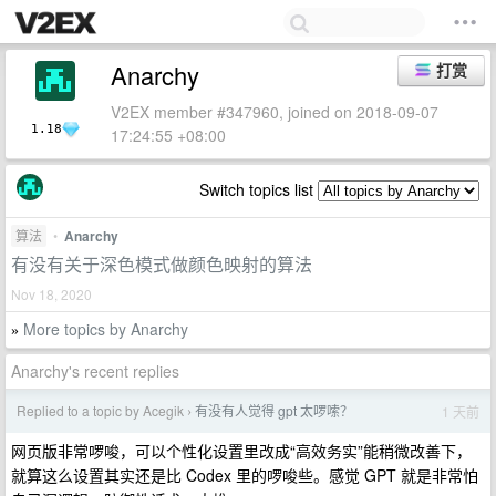
Anarchy
打赏
V2EX member #347960, joined on 2018-09-07
1.18
17:24:55 +08:00
Switch topics list
算法
•
Anarchy
有没有关于深色模式做颜色映射的算法
Nov 18, 2020
More topics by Anarchy
»
Anarchy's recent replies
Replied to a topic by Acegik
有没有人觉得 gpt 太啰嗦？
1 天前
›
网页版非常啰唆，可以个性化设置里改成“高效务实”能稍微改善下，
就算这么设置其实还是比 Codex 里的啰唆些。感觉 GPT 就是非常怕