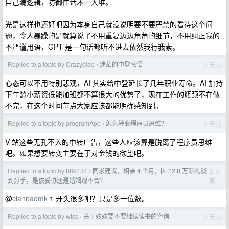
自己漏逻辑，防御性话术一大堆。
光是这样也还好吧因为本身自己就没说明要不要严禁的看待这个问
题，令人暴躁的是就算说了不用重复边边角角的细节，不用纠正我的
不严谨用语，GPT 是一句话都听不进去依然我行我素。
Replied to a topic by Crazypiao
迷茫的中登感悟
2 天前
›
心态可以不用特别悲观，AI 其实给中登延长了几年职业寿命。AI 加持
下年龄小薪资低能加班都不算很大的优势了，现在工作的瓶颈不在做
不完，在这个时间节点大家应该都能明确感知到。
Replied to a topic by programApe
怎么转变程序员思维？
2 天前
›
V 站这些无孔不入的中转广告，这些人应该算是脱离了程序员思维
吧。如果想要转变主要在于对金钱的欲望吧。
Replied to a topic by 889434
同求建议，相亲 4 个月，因 12.8 万彩礼谈
2 天
›
前
到分手，是该妥协还是婚姻观不合？
@
clannadmk
1 开头很多吧？只是多一位数。
Replied to a topic by wtcs
关于妹妹要不要继续读书的咨询
2 天前
›