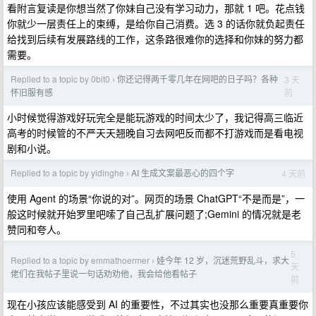
看附言复读是你想当然了你妹自己没有学习动力，那就 1 吧。花点钱
你就少一层责任上的束缚，是给你自己消费。选 3 的话你就负起责任
给找到后续有发展路线的工作，这条路很难你的选择和你妹的努力都
需要。
Replied to a topic by 0bit0
你还记得两千零几年在网吧的日子吗？各种
3 天
›
前
怀旧服有感
小时候觉得游戏好玩完全是能玩游戏的时间太少了，我记得高三临近
高考的时候管的不严天天翘晚自习去网吧反而都不打游戏而是看电视
剧和小说。
Replied to a topic by yidinghe
AI 生成文案最恶心的四个字
4 天前
›
使用 Agent 的场景“你说的对”。网页的场景 ChatGPT“不是而是”，一
般这时候就开始罗里吧嗦了自己乱扩展问题了;Gemini 的情况就是老
赞同和夸人。
5
Replied to a topic by emmathoermer
娃今年 12 岁，沉迷荒野乱斗，求大
›
天
佬们在我帖子里说一句话劝劝他，我会给他看帖子
前
现在小孩应该能感受到 AI 的重要性，不过其实也没那么重要真重要你