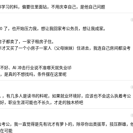
是读书学习的料，偏要往里面钻，不用庆幸自己，是他自己问题
在 50 了，也开始压力我，想让我回家考公务员，想让我成家。
家房子都卖了，一家子租房子住。
这两年才又买了一个小房子一家人（父母妹妹）住进去，我连自己房间都没考
好、AI 冲击行业说不准哪天就失业🤣
，是真的不想找吗，条件摆在这里呢
 ，有几多人是读书的料呢，如果就业环境好，应该也不会这么执着考公
好，职业生涯可能也不长久，才走的独木桥吧
去考公，我一直觉得是先有坑才有萝卜的，除非你出类拔萃，技压群雄，
在可能