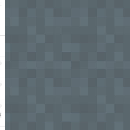
坐
1
2
3
我