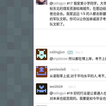
@
cslingjun
#17 我家里小学同学，大
标东北的煤炭资源枯竭城市，在那边结
爸也会去。我家这边 1/3 的人都去
的军队文职。你可以让你加亲戚孩子考
队文职了。
cslingjun
May 9
OP
@
cryptovae
所以都在博上岸，考不上
penisulaS
May 9
从录取率上说,对于平均水平的人,考
wei2629
May 9
@
cslingjun
#18 好的行业是让普通
对未来也挺悲观的。我要是如今毕业也