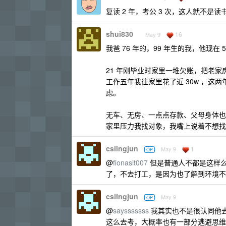
复读 2 年，考公 3 次，这人就不
shui830
16
May 9
我爸 76 年的，99 年生的我，他现
21 年刚毕业时家里一堆欠账，把老
工作五年我往家里花了近 30w ，
虑。
无车、无房、一点点存款、父母身体也不
家里压力我找对象，我嘴上说着不想找
cslingjun
1
May 9
OP
@
fionasit007
但是普通人不都是这样么
了，不去打工，是因为也了解到环境不
cslingjun
May 9
OP
@
saysssssss
我其实也不是很认同他
这么去考，大概率也有一部分逃避思维