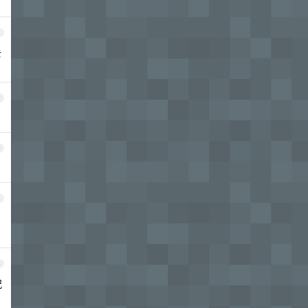
1
去
2
3
4
5
况