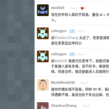
wei2629
2
May 9
现在的年轻人真的不容易。叠加 ai +
人。
cslingjun
May 9
OP
@
ZhaokunZhang
太远了，老家是湖南
是在老家这边考的公
cslingjun
May 9
OP
@
wei2629
我是代位思考下，就能切身
于普通人是有多难，读不好书，难道就
择，但是当年，我还是能进入互联网行
NoobNoob030
May 9
是你外甥处境不容易。同样 00 年，
待遇都不错，虽说也处于失业边缘，也
ZhaokunZhang
May 9