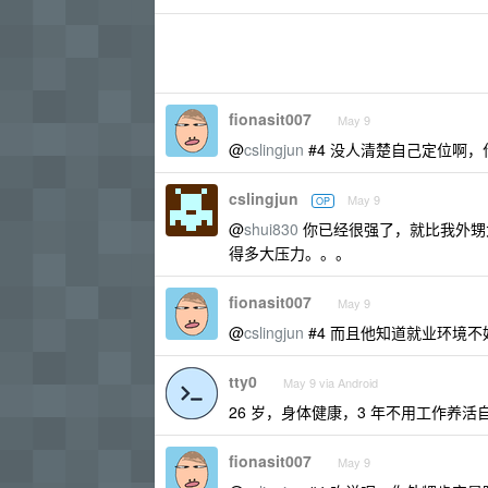
fionasit007
May 9
@
cslingjun
#4 没人清楚自己定位啊
cslingjun
May 9
OP
@
shui830
你已经很强了，就比我外甥大
得多大压力。。。
fionasit007
May 9
@
cslingjun
#4 而且他知道就业环境不
tty0
May 9 via Android
26 岁，身体健康，3 年不用工作养
fionasit007
May 9