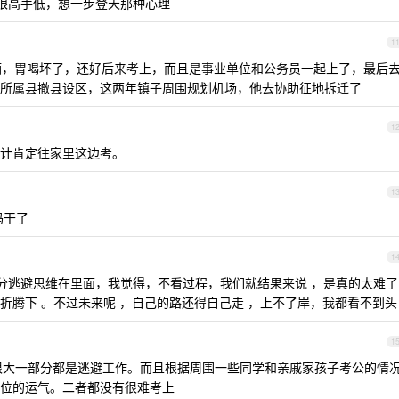
是眼高手低，想一步登天那种心理
1
酗酒，胃喝坏了，还好后来考上，而且是事业单位和公务员一起上了，最后
所属县撤县设区，这两年镇子周围规划机场，他去协助征地拆迁了
1
计肯定往家里这边考。
1
玛干了
1
部分逃避思维在里面，我觉得，不看过程，我们就结果来说 ，是真的太难了
折腾下 。不过未来呢 ，自己的路还得自己走 ，上不了岸，我都看不到头
1
很大一部分都是逃避工作。而且根据周围一些同学和亲戚家孩子考公的情
位的运气。二者都没有很难考上