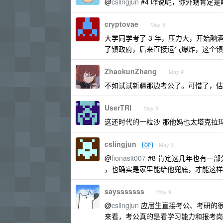
@
cslingjun
#4 咋说呢，你外甥肯定
cryptovae
May 9
大学同学考了 3 年，压力大，开始
了镇政府，后来直接运气爆炸，这个镇
ZhaokunZhang
May 9
不如试试新疆那边考公了。可惜了，估
UserTRI
May 9
这还时代的一粒沙 那他妈也太塔克拉
cslingjun
May 9
OP
@
fionasit007
#8 肯定这几年也有一
，也确实是家里能给他兜底，才能这样
saysssssss
May 9
@
cslingjun
应届生直接考公、考研的
来看，考公真的是看学习能力和报考岗