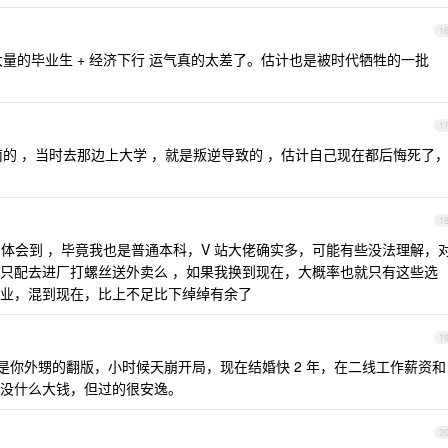
1
 大量的毕业生 + 经济下行 运气真的太差了。估计也是被时代牺牲的一批
1
的 ，当时去那边上大学 ，就是叛逆导致的 ，估计自己现在都后悔死了
1
体会到 ，毕竟我也是普通本科，V 站大佬确实多，可能有些没法理解，
只配去进厂打螺丝送外卖么 ，如果我换到现在，大概率也就只有这些选
业，混到现在，比上不足比下绰绰有余了
1
我是你外甥的翻版，小时候天崩开局，现在结婚快 2 年，在二线工作薪资和
没什么大钱，但过的很安逸。
2