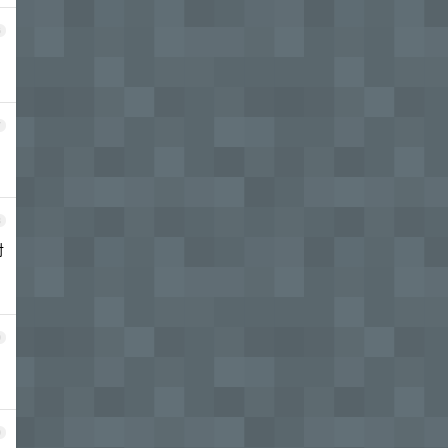
6
7
，
8
对
9
0