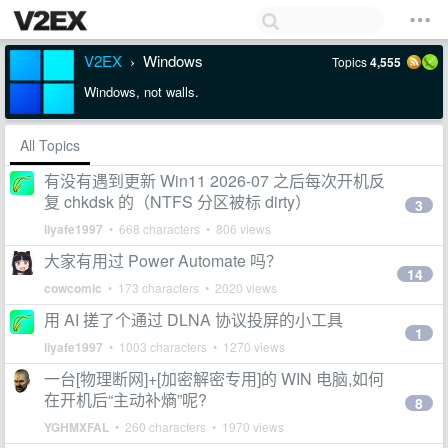
V2EX
Windows
Topics
4,555
›
Windows, not walls.
All Topics
有没有遇到更新 Win11 2026-07 之后每次开机反
复 chkdsk 的（NTFS 分区被标 dirty）
3
liyafe1997
• 668 characters • 806 views
大家有用过 Power Automate 吗？
14
cowcomic
• 173 characters • 2020 views
用 AI 搓了个通过 DLNA 协议投屏的小工具
1
liyafe1997
• 1003 characters • 1270 views
一台[物理断网]+[加密解密专用]的 WIN 电脑,如何
在开机后“主动补熵”呢?
8
YGHMXFAL
• 260 characters • 1970 views