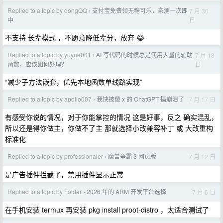
Replied to a topic by dongQQ
支付宝免费领无糖可乐，亲测一次即
7 月 30
›
日
中
不支持 长辈模式 ，不愿意降低辈分，放弃 😂
Replied to a topic by yuyue001
AI 写代码的时候总是使用大量的辅助
7 月 18
›
日
函数，应该如何处理？
“减少子方法嵌套，优先本地函数单线路实现”
Replied to a topic by apollo007
我快被傻 x 的 ChatGPT 搞崩溃了
7 月 17 日
›
有感受你说的情况，对于你能掌控的情况 这是好事，反之 确实混乱，
所以还是得你做主，你做不了主 那就选择小改兼容补丁 或 大改重构
标准化
Replied to a topic by professionaler
魔兽争霸 3 网页版
7 月 12 日
›
是广告插件拦截了，禁用插件显示正常
Replied to a topic by Folder
2026 年的 ARM 开发平台选择
7 月 6 日
›
在手机安装 termux 再安装 pkg install proot-distro ，太适合测试了