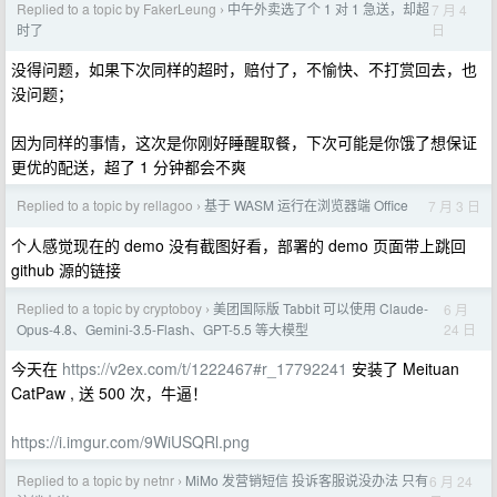
Replied to a topic by FakerLeung
中午外卖选了个 1 对 1 急送，却超
7 月 4
›
日
时了
没得问题，如果下次同样的超时，赔付了，不愉快、不打赏回去，也
没问题；
因为同样的事情，这次是你刚好睡醒取餐，下次可能是你饿了想保证
更优的配送，超了 1 分钟都会不爽
Replied to a topic by rellagoo
基于 WASM 运行在浏览器端 Office
7 月 3 日
›
个人感觉现在的 demo 没有截图好看，部署的 demo 页面带上跳回
github 源的链接
Replied to a topic by cryptoboy
美团国际版 Tabbit 可以使用 Claude-
6 月
›
24 日
Opus-4.8、Gemini-3.5-Flash、GPT-5.5 等大模型
今天在
https://v2ex.com/t/1222467#r_17792241
安装了 Meituan
CatPaw , 送 500 次，牛逼！
https://i.imgur.com/9WiUSQRl.png
Replied to a topic by netnr
MiMo 发营销短信 投诉客服说没办法 只有
6 月 24
›