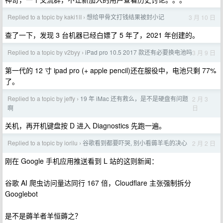
Replied to a topic by kaki1lI
想给甲骨文打钱结果被封小记
3 月 10 日
›
查了一下，发现 3 台机器已经白嫖了 5 年了，2021 年创建的。
Replied to a topic by v2byy
iPad pro 10.5 2017 款还有必要换电池吗
3 月 9 日
›
第一代的 12 寸 ipad pro (+ apple pencil)还在服役中，电池只剩 77%
了。
Replied to a topic by jeffy
19 年 iMac 还有救么，是不是硬盘有问题
2 月 3
›
日
啊
关机，再开机键盘按 D 进入 Diagnostics 先跑一遍。
Replied to a topic by iorilu
谷歌看到都要吓哭, 别小看薅羊毛的决心
2 月 2 日
›
刚在 Google 手机应用推送看到 L 站的这则新闻：
谷歌 AI 爬虫访问量达同行 167 倍，Cloudflare 主张强制拆分
Googlebot
是不是薅羊者羊恒薅之？