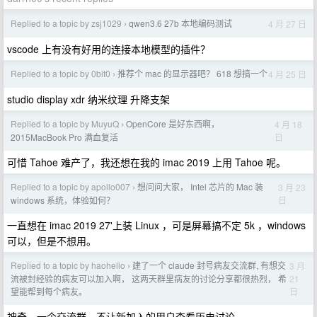
Replied to a topic by zsj1029
qwen3.6 27b 本地编码测试
4 月 27 日
›
vscode 上有没有好用的连接本地模型的插件？
Replied to a topic by 0bit0
推荐个 mac 的显示器吧？ 618 想搞一个
4 月 25 日
›
studio display xdr 纳米纹理 升降支架
Replied to a topic by MuyuQ
OpenCore 是好东西啊，
4 月 18
›
日
2015MacBook Pro 满血复活
可惜 Tahoe 难产了，我还想在我的 imac 2019 上用 Tahoe 呢。
Replied to a topic by apollo007
想问问大家， Intel 芯片的 Mac 装
3 月 23
›
日
windows 系统，体验如何？
一直想在 imac 2019 27'上装 Linux ，可是屏幕搞不定 5k ，windows
可以，但是不想用。
Replied to a topic by haohello
建了一个 claude 封号病友交流群, 有想交
3 月
›
21
流被封经验的病友可以加入啊， 这两天群里病友的讨论分享都很热烈， 希
日
望能帮到每个病友。
神奇，一个交流群，不让新加入的用户查看历史讨论。。。