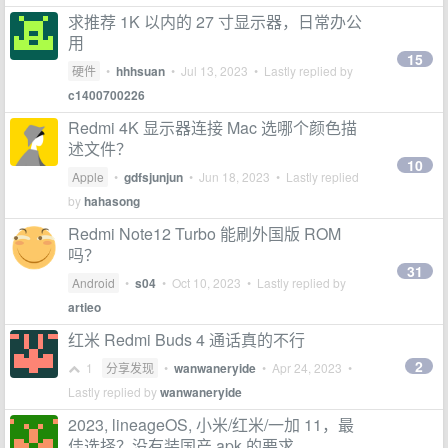
求推荐 1K 以内的 27 寸显示器，日常办公
用
15
硬件
•
hhhsuan
•
Jul 13, 2023
• Lastly replied by
c1400700226
Redmi 4K 显示器连接 Mac 选哪个颜色描
述文件？
10
Apple
•
gdfsjunjun
•
Jun 18, 2023
• Lastly replied
by
hahasong
Redmi Note12 Turbo 能刷外国版 ROM
吗？
31
Android
•
s04
•
Oct 10, 2023
• Lastly replied by
artieo
红米 Redmi Buds 4 通话真的不行
2
1
分享发现
•
wanwaneryide
•
Apr 24, 2023
•
Lastly replied by
wanwaneryide
2023, lineageOS, 小米/红米/一加 11，最
佳选择？没有装国产 apk 的要求