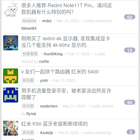
很多人推荐 Redmi Note11T Pro，请问这
款机器有什么特别的吗？
62
Android
•
mdzz
•
Mar 14, 2023
• Lastly replied by
himan85
刚刚买了 redmi 4k 显示器, 发现集成显卡
没几个能支持 4k 60hz 显示的.
13
分享发现
•
HunSiKing
•
Feb 17, 2023
• Lastly
replied by
co2fe
v 友们一起拼个路由器 红米的 5400
问与答
•
yinft
•
Feb 13, 2023
用手机流量登录币安，被老家派出所反诈
提醒了
50
问与答
•
noobchen
•
May 21, 2023
• Lastly replied
by
flynaj
红米 K50 蓝牙老是断断续续的
2
问与答
•
Asakijz
•
Feb 9, 2023
• Lastly replied by