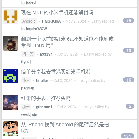
by
juded
现在 MIUI 的小米手机还能解锁吗
18
Android
•
HMSQQbA
•
Nov 2, 2024
• Lastly replied
by
impireWOW
翻到一个以前的红米 6a,不知道能不能刷成
常规 Linux 用?
10
问与答
•
a33291
•
Oct 28, 2024
• Lastly replied by
flynaj
简单分享我去香港买红米手机啦
16
小米
•
tmaller
•
Oct 3, 2024
• Lastly replied by
p1gd0g
红米的手表，推荐买吗
5
小米
•
gtheone1
•
Oct 2, 2024
• Lastly replied by
wegbjwjm
从 iPhone 换到 Android 的阻碍居然是拍
照？
131