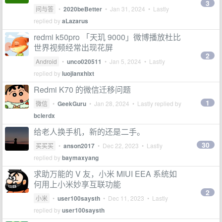
3
问与答
•
2020beBetter
•
Jan 31, 2024
• Lastly
replied by
aLazarus
redmi k50pro 「天玑 9000」微博播放杜比
世界视频经常出现花屏
2
Android
•
unco020511
•
Jan 5, 2024
• Lastly
replied by
luojianxhlxt
Redmi K70 的微信迁移问题
1
微信
•
GeekGuru
•
Jan 28, 2024
• Lastly replied by
bclerdx
给老人换手机，新的还是二手。
30
买买买
•
anson2017
•
Dec 22, 2023
• Lastly
replied by
baymaxyang
求助万能的 V 友，小米 MIUI EEA 系统如
何用上小米妙享互联功能
2
小米
•
user100saysth
•
Dec 11, 2023
• Lastly
replied by
user100saysth