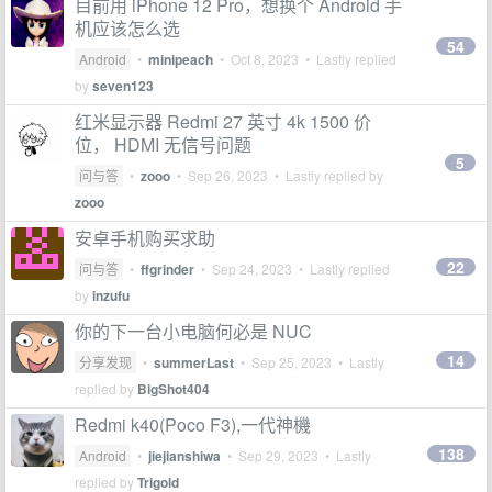
目前用 iPhone 12 Pro，想换个 Android 手
机应该怎么选
54
Android
•
minipeach
•
Oct 8, 2023
• Lastly replied
by
seven123
红米显示器 Redmi 27 英寸 4k 1500 价
位， HDMI 无信号问题
5
问与答
•
zooo
•
Sep 26, 2023
• Lastly replied by
zooo
安卓手机购买求助
22
问与答
•
ffgrinder
•
Sep 24, 2023
• Lastly replied
by
inzufu
你的下一台小电脑何必是 NUC
14
分享发现
•
summerLast
•
Sep 25, 2023
• Lastly
replied by
BigShot404
Redmi k40(Poco F3),一代神機
138
Android
•
jiejianshiwa
•
Sep 29, 2023
• Lastly
replied by
Trigold