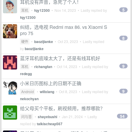
耳机没有声音，急死了个人！
5
耳机
•
fqy12300
•
Nov 14, 2023
• Lastly replied by
fqy12300
纠结，选电视 Redmi max 86. vs Xiaomi S
pro 75
8
硬件
•
baozijianke
•
Oct 23, 2023
• Lastly replied
by
baozijianke
蓝牙耳机底噪太大了，还是有线耳机好
9
耳机
•
richangfan
•
Oct 14, 2023
• Lastly replied by
redegg
小米日历图标上的日期不正确
9
Android
•
willxiang
•
Oct 8, 2023
• Lastly replied by
nekochyan
给父母买个平板，刷视频用，推荐哪款？
54
问与答
•
shayebushi
•
Jan 21, 2024
• Lastly
replied by
talkischeap567