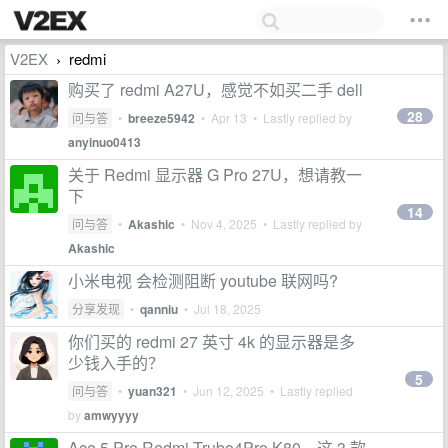
V2EX
redmi
›
购买了 redmi A27U，感觉不如买二手 dell
28
问与答
•
breeze5942
•
Apr 13
• Lastly replied by
anyinuo0413
关于 Redmi 显示器 G Pro 27U，想请教一
下
14
问与答
•
Akashic
•
Nov 4, 2025
• Lastly replied by
Akashic
小米电视 会检测阻断 youtube 联网吗?
分享发现
•
qanniu
•
Jul 18, 2025
你们买的 redmi 27 英寸 4k 的显示器是多
少钱入手的？
5
问与答
•
yuan321
•
Jun 12, 2025
• Lastly replied
by
amwyyyy
Ace 5 Pro,Redmi Trubo4Pro,K80，这 3 款