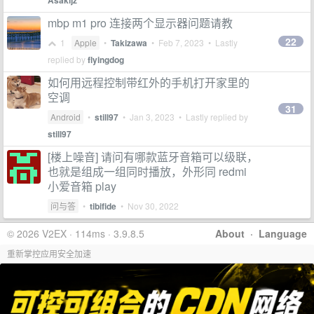
Asakijz
mbp m1 pro 连接两个显示器问题请教
22
1
Apple
•
Takizawa
•
Feb 7, 2023
• Lastly
replied by
flyingdog
如何用远程控制带红外的手机打开家里的
空调
31
Android
•
still97
•
Jan 3, 2023
• Lastly replied by
still97
[楼上噪音] 请问有哪款蓝牙音箱可以级联，
也就是组成一组同时播放，外形同 redmi
小爱音箱 play
问与答
•
tibifide
•
Nov 30, 2022
© 2026 V2EX · 114ms · 3.9.8.5
About
·
Language
重新掌控应用安全加速