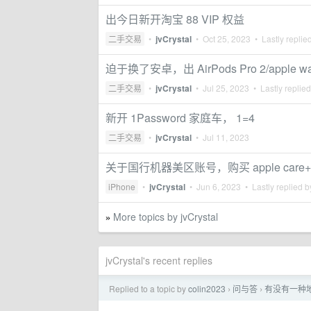
出今日新开淘宝 88 VIP 权益
二手交易
•
jvCrystal
•
Oct 25, 2023
• Lastly replie
迫于换了安卓，出 AirPods Pro 2/apple watc
二手交易
•
jvCrystal
•
Jul 25, 2023
• Lastly replie
新开 1Password 家庭车， 1=4
二手交易
•
jvCrystal
•
Jul 11, 2023
关于国行机器美区账号，购买 apple care
iPhone
•
jvCrystal
•
Jun 6, 2023
• Lastly replied 
More topics by jvCrystal
»
jvCrystal's recent replies
Replied to a topic by
colin2023
问与答
有没有一种
›
›