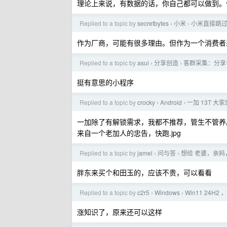
理论上来说，有数据的话，你自己都可以做到。
Replied to a topic by
secretbytes
小米
小米直接跳过 
›
›
作为厂商，可能有很多理由。但作为一个消费者来
Replied to a topic by
asui
分享创造
客群采集：分享一
›
›
挺有意思的小程序
Replied to a topic by
crocky
Android
一加 13T 大
›
›
一加除了有解锁需求，我都不推荐，管生不管养
来自一个老加人的忠告，快跑.jpg
Replied to a topic by
jamel
问与答
想给 老婆，亲妈
›
›
胖东来买个和田玉的，应该不贵，可以看看
Replied to a topic by
c2r5
Windows
Win11 24H2
›
›
涨知识了，原来还可以这样