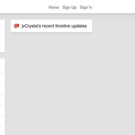
Home
Sign Up
Sign In
jvCrystal's recent timeline updates