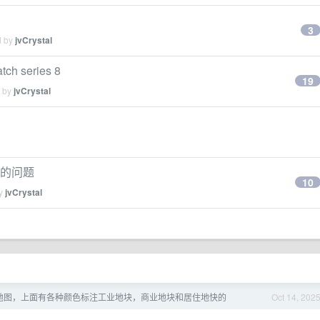
3
d by
jvCrystal
h series 8
19
d by
jvCrystal
+的问题
10
by
jvCrystal
地图，上面有各种颜色标注工业地块，商业地块和居住地快的
Oct 14, 202