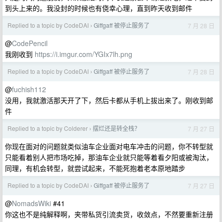
到头上来的。我没封的时候也有侥幸心理，直到昨天收到邮件
Replied to a topic by CodeDAI
Giffgaff 被停止服务了
7 月 28 日
›
@
CodePencil
我刚收到
https://i.imgur.com/YGIx7lh.png
Replied to a topic by CodeDAI
Giffgaff 被停止服务了
7 月 28 日
›
@
fuchish112
没用，我就激活那天开了下，然后卡都从手机上拔出来了。刚收到邮
件
Replied to a topic by Colderer
摆烂还是转全栈？
7 月 27 日
›
你现在面对的问题就类似油车企业面对电车冲击的问题，你不转型就
只能看着别人把市场吃掉，那油车企业就只能等着看夕阳或被淘汰，
同理，有机会转型，就尝试起来，不能死抱着老本原地踏步
Replied to a topic by CodeDAI
Giffgaff 被停止服务了
7 月 27 日
›
@
NomadsWiki
#41
你这也不是纯解释啊，夹带私货引流卖货，收敛点，不然要重新注册