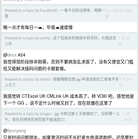
Replied to a topic by FaustinaD
一看今日热议榜单，两眼一
10 小时 36 分钟
›
前
黑
晚一点才有每日一🐢，毕竟🐢速度慢
Replied to a topic by conky
这个低成本的美国手机号码，价值还在
7 月 30
›
日
上升
@
docx
#24
我觉得现阶段除非刚需，否则不要病急乱求医了，没有又便宜又门槛
低又能解决接码问题的卡跟套餐。
Replied to a topic by lchkid
根据隔壁反馈 gg 申请退款的工单差不多
7 月 29
›
日
上万了
我感觉转 CTExcel UK CMLink UK 成本高了，转 VOXI 吧，感觉他是
下一个 GG ，说不定什么时候又封了，现在就僵在这里了
Replied to a topic by longpc
gg 卡刚注册 2 天就被封了，白折腾一上
7 月
›
29 日
午，现在还得研究研究能不能退款🙂‍↔️
@
liyunyang
只是时间问题朋友，如果激活时间不长赶紧去申请退款吧，迟早要封