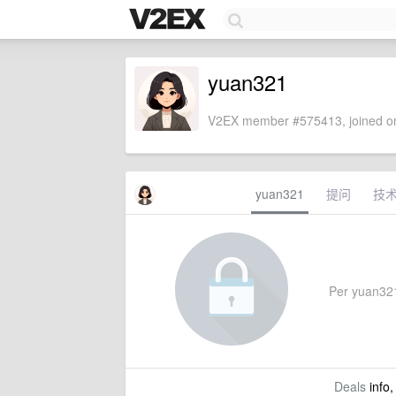
yuan321
V2EX member #575413, joined on
yuan321
提问
技
Per yuan321'
Deals
info,