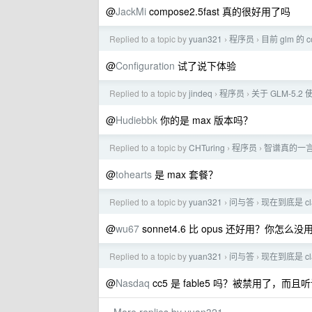
@
JackMi
compose2.5fast 真的很好用了吗
Replied to a topic by
yuan321
程序员
目前 glm 的
›
›
@
Configuration
试了说下体验
Replied to a topic by
jindeq
程序员
关于 GLM-5.2
›
›
@
Hudiebbk
你的是 max 版本吗？
Replied to a topic by
CHTuring
程序员
智谱真的一
›
›
@
tohearts
是 max 套餐？
Replied to a topic by
yuan321
问与答
现在到底是 cla
›
›
@
wu67
sonnet4.6 比 opus 还好用？你怎么没用 
Replied to a topic by
yuan321
问与答
现在到底是 cla
›
›
@
Nasdaq
cc5 是 fable5 吗？被禁用了