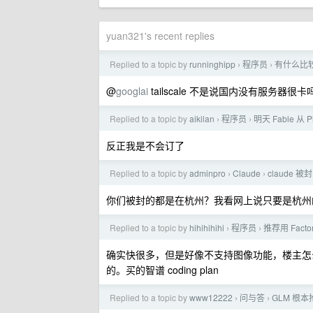
yuan321's recent replies
Replied to a topic by
runninghipp
程序员
有什么比
›
›
@
googlai
tailscale 不是说国内没有服务器很卡
Replied to a topic by
aikilan
程序员
明天 Fable 从
›
›
反正我是不会订了
Replied to a topic by
adminpro
Claude
claude
›
›
你们被封的都是在杭州？我看网上说只要是杭州
Replied to a topic by
hihihihihi
程序员
推荐用 Factor
›
›
确实快很多，但是好像不支持图像功能，楼主怎么搞的可以
的。买的智谱 coding plan
Replied to a topic by
www12222
问与答
GLM 根
›
›