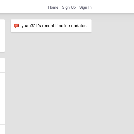
Home
Sign Up
Sign In
yuan321's recent timeline updates