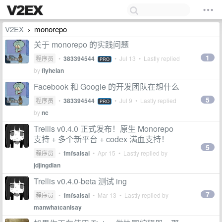
V2EX
monorepo
›
关于 monorepo 的实践问题
1
程序员
•
383394544
•
Jul 13
• Lastly replied
PRO
by
flyhelan
Facebook 和 Google 的开发团队在想什么
5
程序员
•
383394544
•
Jul 9
• Lastly replied
PRO
by
nc
Trellis v0.4.0 正式发布！原生 Monorepo
支持 + 多个新平台 + codex 满血支持！
5
程序员
•
fmfsaisai
•
Apr 15
• Lastly replied by
jdjingdian
Trellis v0.4.0-beta 测试 ing
7
程序员
•
fmfsaisai
•
Mar 13
• Lastly replied by
manwhatcanisay