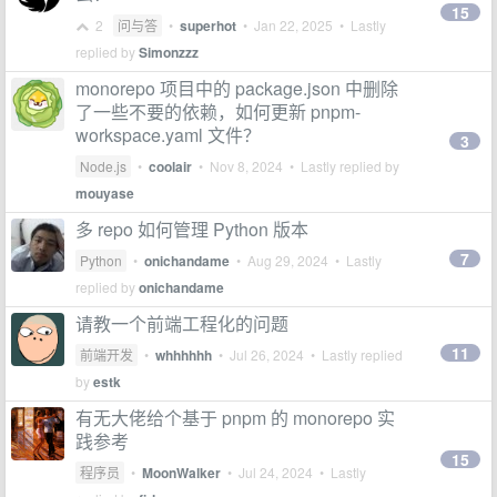
15
2
问与答
•
superhot
•
Jan 22, 2025
• Lastly
replied by
Simonzzz
monorepo 项目中的 package.json 中删除
了一些不要的依赖，如何更新 pnpm-
workspace.yaml 文件？
3
Node.js
•
coolair
•
Nov 8, 2024
• Lastly replied by
mouyase
多 repo 如何管理 Python 版本
7
Python
•
onichandame
•
Aug 29, 2024
• Lastly
replied by
onichandame
请教一个前端工程化的问题
11
前端开发
•
whhhhhh
•
Jul 26, 2024
• Lastly replied
by
estk
有无大佬给个基于 pnpm 的 monorepo 实
践参考
15
程序员
•
MoonWalker
•
Jul 24, 2024
• Lastly