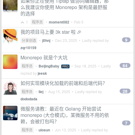
如果你正在使用 Tiptap 做协同编辑器，那
么我建议你使用 Monorepo 架构是最舒服
的选择
1
程序员
•
moment082
•
Feb 5
我的项目马上要 3k star 啦 🎉
9
分享创造
•
j0hnj
•
Dec 23, 2025
• Lastly replied by
zqr10159
Monorepo 就是个大坑
64
程序员
•
BeijingBaby
•
Sep 18, 2025
• Lastly
PRO
replied by
jeesk
如何实现模块化加载的前端和后端代码？
28
程序员
•
llej
•
Aug 15, 2025
• Lastly replied by
dododada
微服务请教：最近在 Golang 开始尝试
monorepo (大仓模式)，某微服务不用的依
赖，会被打包吗？
7
程序员
•
uiosun
•
Jun 13, 2025
• Lastly replied by