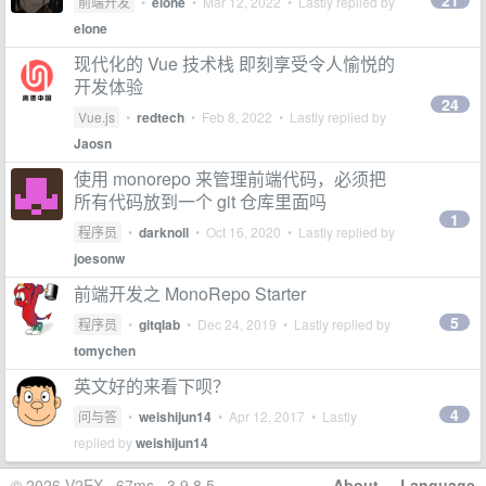
21
前端开发
•
elone
•
Mar 12, 2022
• Lastly replied by
elone
现代化的 Vue 技术栈 即刻享受令人愉悦的
开发体验
24
Vue.js
•
redtech
•
Feb 8, 2022
• Lastly replied by
Jaosn
使用 monorepo 来管理前端代码，必须把
所有代码放到一个 git 仓库里面吗
1
程序员
•
darknoll
•
Oct 16, 2020
• Lastly replied by
joesonw
前端开发之 MonoRepo Starter
5
程序员
•
gitqlab
•
Dec 24, 2019
• Lastly replied by
tomychen
英文好的来看下呗？
4
问与答
•
weishijun14
•
Apr 12, 2017
• Lastly
replied by
weishijun14
© 2026 V2EX · 67ms · 3.9.8.5
About
·
Language