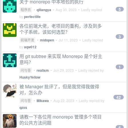
关于 monorepo 中本地包的执行
5
程序员
•
qiliangya
•
Aug 30, 2023
• Lastly replied
by
perfectlife
各位前端大佬，老项目的重构，涉及到多
个子系统，该如何选型？
3
前端开发
•
midopen
•
Jul 11, 2023
• Lastly replied
by
aqw012
用 git subtree 来实现 Monorepo 是个好主
意吗？
1
问与答
•
realism
•
Jun 29, 2023
• Lastly replied by
HuskyYellow
被 Manager 批评了，但是我觉得我做得
对，怎么办
42
问与答
•
Mikawa
•
Aug 22, 2023
• Lastly replied by
qzxs
请教一下各位用 monorepo 管理多个项目
的公共方法问题
6