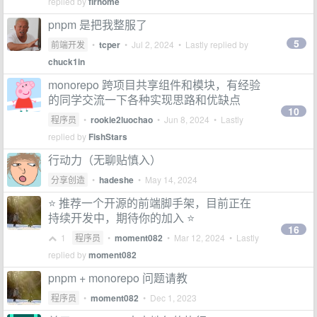
replied by
firhome
pnpm 是把我整服了
5
前端开发
•
tcper
•
Jul 2, 2024
• Lastly replied by
chuck1in
monorepo 跨项目共享组件和模块，有经验
的同学交流一下各种实现思路和优缺点
10
程序员
•
rookie2luochao
•
Jun 8, 2024
• Lastly
replied by
FishStars
行动力（无聊贴慎入）
分享创造
•
hadeshe
•
May 14, 2024
⭐️ 推荐一个开源的前端脚手架，目前正在
持续开发中，期待你的加入 ⭐️
16
1
程序员
•
moment082
•
Mar 12, 2024
• Lastly
replied by
moment082
pnpm + monorepo 问题请教
程序员
•
moment082
•
Dec 1, 2023