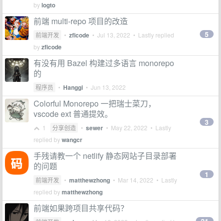
by
logto
前端 multi-repo 项目的改造
5
前端开发
•
zficode
•
Jul 13, 2022
• Lastly replied
by
zficode
有没有用 Bazel 构建过多语言 monorepo
的
程序员
•
Hanggi
•
Jun 13, 2022
Colorful Monorepo 一把瑞士菜刀，
vscode ext 普通提效。
3
1
分享创造
•
sewer
•
May 22, 2022
• Lastly
replied by
wangcr
手残请教一个 netlify 静态网站子目录部署
的问题
1
前端开发
•
matthewzhong
•
Mar 14, 2022
• Lastly
replied by
matthewzhong
前端如果跨项目共享代码？