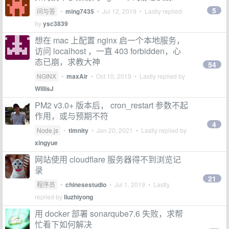
5
问与答
•
ming7435
•
Jul 12, 2019
• Lastly replied
by
ysc3839
想在 mac 上配置 nginx 启一个本地服务，
访问 localhost ，一直 403 forbidden，心
态已崩，求教大神
54
NGINX
•
maxAir
•
Oct 10, 2019
• Lastly replied by
WillisJ
PM2 v3.0+ 版本后， cron_restart 参数不起
作用，或与预期不符
4
Node.js
•
timnity
•
Jan 20, 2021
• Lastly replied by
xingyue
网站使用 cloudflare 服务器得不到浏览记
录
21
程序员
•
chinesestudio
•
Jul 1, 2019
• Lastly
replied by
liuzhiyong
用 docker 部署 sonarqube7.6 失败，求帮
忙看下如何解决