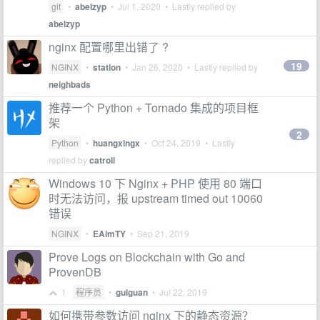
git
•
abelzyp
•
Jul 1, 2020
• Lastly replied by
abelzyp
nginx 配置哪里出错了 ?
19
NGINX
•
station
•
Jan 26, 2020
• Lastly replied by
neighbads
推荐一个 Python + Tornado 集成的项目框
架
2
Python
•
huangxingx
•
Oct 24, 2019
• Lastly
replied by
catroll
Windows 10 下 Nginx + PHP 使用 80 端口
时无法访问，报 upstream timed out 10060
错误
NGINX
•
EAimTY
•
Sep 21, 2019
Prove Logs on Blockchain with Go and
ProvenDB
1
程序员
•
guiguan
•
Jul 22, 2019
如何携带参数访问 nginx 下的静态资源？