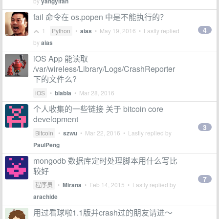
by
yangyifan
fail 命令在 os.popen 中是不能执行的？
4
1
Python
•
aias
•
May 19, 2016
• Lastly replied
by
aias
iOS App 能读取
/var/wireless/Library/Logs/CrashReporter
下的文件么?
iOS
•
blabla
•
Mar 28, 2016
个人收集的一些链接 关于 bitcoin core
development
3
Bitcoin
•
szwu
•
Mar 22, 2016
• Lastly replied by
PaulPeng
mongodb 数据库定时处理脚本用什么写比
较好
7
程序员
•
Mirana
•
Feb 14, 2015
• Lastly replied by
arachide
用过看球啦1.1版并crash过的朋友请进～