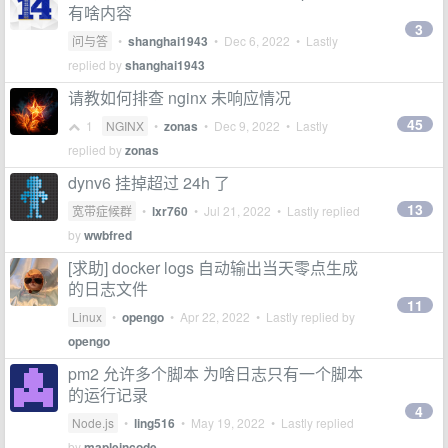
有啥内容
3
问与答
•
shanghai1943
•
Dec 6, 2022
• Lastly
replied by
shanghai1943
请教如何排查 nginx 未响应情况
45
1
NGINX
•
zonas
•
Dec 9, 2022
• Lastly
replied by
zonas
dynv6 挂掉超过 24h 了
13
宽带症候群
•
lxr760
•
Jul 21, 2022
• Lastly replied
by
wwbfred
[求助] docker logs 自动输出当天零点生成
的日志文件
11
Linux
•
opengo
•
Apr 22, 2022
• Lastly replied by
opengo
pm2 允许多个脚本 为啥日志只有一个脚本
的运行记录
4
Node.js
•
ling516
•
May 19, 2022
• Lastly replied
by
mapleincode