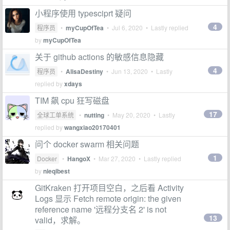
小程序使用 typesciprt 疑问
4
程序员
•
myCupOfTea
•
Jul 6, 2020
• Lastly replied
by
myCupOfTea
关于 github actions 的敏感信息隐藏
4
程序员
•
AlisaDestiny
•
Jun 13, 2020
• Lastly
replied by
xdays
TIM 飙 cpu 狂写磁盘
17
全球工单系统
•
nutting
•
May 20, 2020
• Lastly
replied by
wangxiao20170401
问个 docker swarm 相关问题
1
Docker
•
HangoX
•
Mar 27, 2020
• Lastly replied
by
nieqibest
GitKraken 打开项目空白，之后看 Activity
Logs 显示 Fetch remote origin: the given
reference name '远程分支名 2' is not
13
valid，求解。