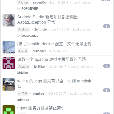
Python
•
sevenQu
•
Mar 15, 2018
• Lastly replied
by
POPOEVER
Android Studio 新建项目都会抛出
Aapt2Exception 异常
1
Android
•
2s1mple
•
Jan 17, 2018
• Lastly replied
by
beatboxgao
[求助] seafile-docker 配置，文件无法上传
问与答
•
nullcoder
•
Dec 14, 2017
请教一个 apache 虚拟主机配置的问题
2
Apache
•
MrMike
•
Oct 24, 2017
• Lastly replied by
MrMike
win10 的 logs 目录可以全 link 到 ramdisk
么
3
问与答
•
admirez
•
Oct 19, 2017
• Lastly replied by
admirez
nginx 服务器目录禁止索引