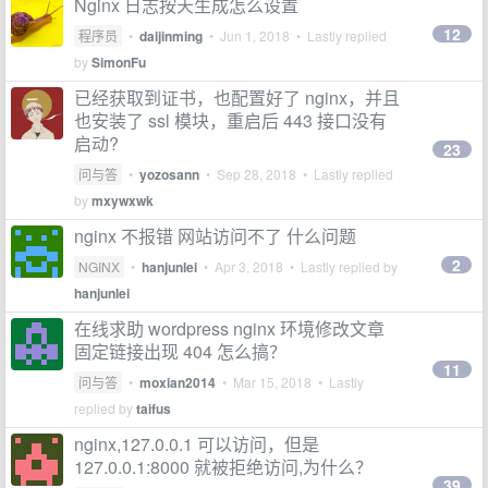
Nginx 日志按天生成怎么设置
12
程序员
•
daijinming
•
Jun 1, 2018
• Lastly replied
by
SimonFu
已经获取到证书，也配置好了 nginx，并且
也安装了 ssl 模块，重启后 443 接口没有
启动?
23
问与答
•
yozosann
•
Sep 28, 2018
• Lastly replied
by
mxywxwk
nginx 不报错 网站访问不了 什么问题
2
NGINX
•
hanjunlei
•
Apr 3, 2018
• Lastly replied by
hanjunlei
在线求助 wordpress nginx 环境修改文章
固定链接出现 404 怎么搞？
11
问与答
•
moxian2014
•
Mar 15, 2018
• Lastly
replied by
taifus
nginx,127.0.0.1 可以访问，但是
127.0.0.1:8000 就被拒绝访问,为什么？
39