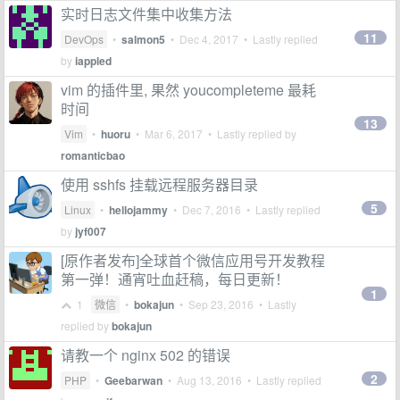
实时日志文件集中收集方法
11
DevOps
•
salmon5
•
Dec 4, 2017
• Lastly replied
by
iappled
vim 的插件里, 果然 youcompleteme 最耗
时间
13
Vim
•
huoru
•
Mar 6, 2017
• Lastly replied by
romanticbao
使用 sshfs 挂载远程服务器目录
5
Linux
•
hellojammy
•
Dec 7, 2016
• Lastly replied
by
jyf007
[原作者发布]全球首个微信应用号开发教程
第一弹！通宵吐血赶稿，每日更新！
1
1
微信
•
bokajun
•
Sep 23, 2016
• Lastly
replied by
bokajun
请教一个 nginx 502 的错误
2
PHP
•
Geebarwan
•
Aug 13, 2016
• Lastly replied