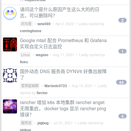
请问这个是什么原因产生这么大的的日
志，可以删除吗？
2
问与答
•
wzw369
•
Apr 2, 2022
• Lastly replied by
cominghome
Google mtail 配合 Prometheus 和 Grafana
实现自定义日志监控
1
Linux
•
wsgzao
•
Aug 11, 2021
• Lastly replied by
liuxu
国外动态 DNS 服务商 DYNV6 好像出故障
了
44
宽带症候群
•
Marionic0723
•
Aug 14, 2021
• Lastly
replied by
Serino
rancher 增加 k8s 本地集群 rancher anget
无限重启， docker logs 显示 rancher ping
错误？
4
程序员
•
pigbug
•
Jul 21, 2021
• Lastly replied by
pigbug