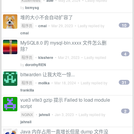
Kubernetes
•
able
•
May 28, 2024
• Lastly replied
by
bxmysg
堆的大小不会自动扩容了
10
程序员
•
cmai
•
Mar 29, 2023
• Lastly replied by
cmai
MySQL8.0 的 mysql-bin.xxxx 文件怎么删
除？
4
程序员
•
kisshere
•
Mar 21, 2023
• Lastly replied
by
dorothyREN
bitwarden 让我大吃一惊...
31
程序员
•
molika
•
Mar 18, 2024
• Lastly replied by
frankilla
vue3 vite3 gzip 提示 Failed to load module
script
2
NGINX
•
jahnsli
•
Jan 3, 2023
• Lastly replied by
jahnsli
Java 内存占用一直增长但是 dump 文件没