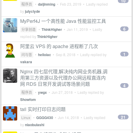
10
程序员
•
daijinming
•
Feb 23, 2019
• Lastly replied
by
julyclyde
MyPerf4J 一个高性能 Java 性能监控工具
6
分享创造
•
ThinkHigher
•
Jan 11, 2019
• Lastly
replied by
ThinkHigher
阿里云 VPS 的 apache 进程断了几次
1
问与答
•
helloiac
•
Sep 8, 2018
• Lastly replied by
vakara
Nginx 四七层代理,解决纯内网业务机器,调
用第三方资源以及代理办公网远程直连内
网 RDS 日常开发调试等场景问题
4
程序员
•
ywgx
•
Jun 27, 2018
• Lastly replied by
Showfom
tail 实时打印日志问题
21
Linux
•
GGGG430
•
Jun 14, 2018
• Lastly replied
by
niaobulashi