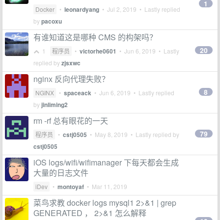
1
Docker
•
leonardyang
•
Jul 2, 2019
• Lastly replied
by
pacoxu
有谁知道这是哪种 CMS 的构架吗？
20
1
程序员
•
victorhe0601
•
Jun 6, 2019
• Lastly
replied by
zjsxwc
nginx 反向代理失败？
8
NGINX
•
spaceack
•
Jun 6, 2019
• Lastly replied
by
jinliming2
rm -rf 总有眼花的一天
79
程序员
•
cstj0505
•
May 8, 2019
• Lastly replied by
cstj0505
iOS logs/wifi/wifimanager 下每天都会生成
大量的日志文件
iDev
•
montoyaf
•
Mar 11, 2019
菜鸟求教 docker logs mysql1 2>&1 | grep
GENERATED ， 2>&1 怎么解释