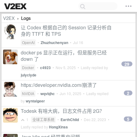
V2EX
Logs
›
让 Codex 根据自己的 Session 记录分析自
身的 TTFT 和 TPS
OpenAI
•
Zhuzhuchenyan
•
Jul 16
docker ps 显示正在运行，但是服务已经
down 了
29
Docker
•
c4923
•
Nov 5, 2025
• Lastly replied by
julyclyde
https://developer.nvidia.com/崩溃了
2
NVIDIA
•
wqvbjhc
•
Jun 10, 2025
• Lastly replied
by
wyntalgeer
Todesk 有啥大病，日志文件占用 2G？
5
1
全球工单系统
•
EarthChild
•
Dec 22, 2023
•
Lastly replied by
HongXinss
Java k8s pod 经常重启问题