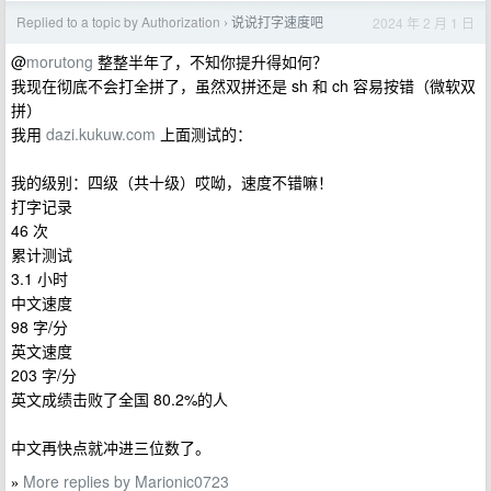
Replied to a topic by Authorization
说说打字速度吧
2024 年 2 月 1 日
›
@
morutong
整整半年了，不知你提升得如何？
我现在彻底不会打全拼了，虽然双拼还是 sh 和 ch 容易按错（微软双
拼）
我用
dazi.kukuw.com
上面测试的：
我的级别：四级（共十级）哎呦，速度不错嘛！
打字记录
46 次
累计测试
3.1 小时
中文速度
98 字/分
英文速度
203 字/分
英文成绩击败了全国 80.2%的人
中文再快点就冲进三位数了。
More replies by Marionic0723
»