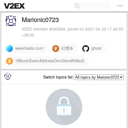
Marionic0723
V2EX member #543694, joined on 2021-04-25 17:46:53
+08:00
www.baidu.com
幻想乡
ghost
1BitcoinEaterAddressDontSendf59kuE
Switch topics list