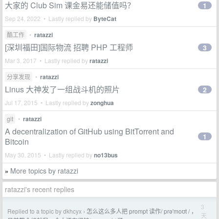
大家的 Club Sim 课金易还能储值吗？
1
Sep 24, 2022 • Lastly replied by
ByteCat
酷工作
•
ratazzi
[深圳福田]国际物流 招聘 PHP 工程师
3
Mar 3, 2017 • Lastly replied by
ratazzi
分享发现
•
ratazzi
Linus 大神发了一组战斗机的照片
2
Jul 17, 2015 • Lastly replied by
zonghua
git
•
ratazzi
A decentralization of GitHub using BitTorrent and
1
Bitcoin
May 30, 2015 • Lastly replied by
no13bus
More topics by ratazzi
»
ratazzi's recent replies
3
Replied to a topic by dkhcyx
怎么这么多人把 prompt 读作/ prəˈmoʊt / ，
›
天