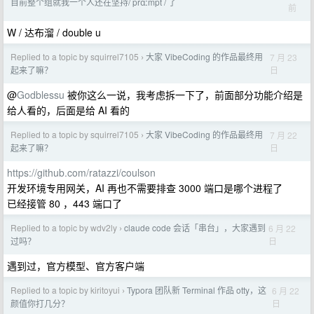
目前整个组就我一个人还在坚持/ prɑːmpt / 了
前
W / 达布溜 / double u
Replied to a topic by squirrel7105
大家 VibeCoding 的作品最终用
7 月 23
›
日
起来了嘛？
@
Godblessu
被你这么一说，我考虑拆一下了，前面部分功能介绍是
给人看的，后面是给 AI 看的
Replied to a topic by squirrel7105
大家 VibeCoding 的作品最终用
7 月 22
›
日
起来了嘛？
https://github.com/ratazzi/coulson
开发环境专用网关，AI 再也不需要排查 3000 端口是哪个进程了
已经接管 80 ，443 端口了
Replied to a topic by wdv2ly
claude code 会话「串台」，大家遇到
6 月 22
›
日
过吗？
遇到过，官方模型、官方客户端
Replied to a topic by kiritoyui
Typora 团队新 Terminal 作品 otty，这
6 月 22
›
日
颜值你打几分？