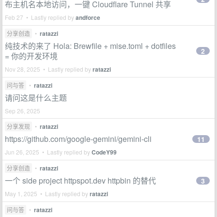
布主机名本地访问，一键 Cloudflare Tunnel 共享
Feb 27 • Lastly replied by
andforce
分享创造
•
ratazzi
纯技术的来了 Hola: Brewfile + mise.toml + dotfiles
2
= 你的开发环境
Nov 28, 2025 • Lastly replied by
ratazzi
问与答
•
ratazzi
请问这是什么主题
Sep 26, 2025
分享发现
•
ratazzi
https://github.com/google-gemini/gemini-cli
11
Jun 26, 2025 • Lastly replied by
CodeY99
分享创造
•
ratazzi
一个 side project httpspot.dev httpbin 的替代
3
May 1, 2025 • Lastly replied by
ratazzi
问与答
•
ratazzi