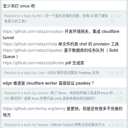
至少吊打 cmux 吧
Replied to a topic by ttkit
问一个直击灵魂的问题，你用 AI 做了哪些
6 月 21
›
日
有意义的工具？
https://github.com/ratazzi/coulson
开发环境网关，集成 cloudflare
tunnel
https://github.com/ratazzi/hola
单文件的类 chef 的 provision 工具
https://github.com/ratazzi/quebec
基于数据库的任务队列（ Solid
Queue ）
https://github.com/ratazzi/pdfcrate
pdf 生成库
Replied to a topic by Livid
V2EX 新的测试服及 Passkey 支持
5 月 20 日
›
edge 难道是 cloudflare worker 直接验证 passkey ？
Replied to a topic by Librola
除了 iterm，有别的终端工具支持 tmux 的 -
5 月
›
9 日
CC 模式吗？或者 tmux 的替代品 zellij 这些有类似的功能吗？
https://github.com/termy-org/termy
是更快，但是还有很多不完善的
地方
Replied to a topic by Yasuke
Github Copilot 停售之后还能买什么
4 月 22 日
›