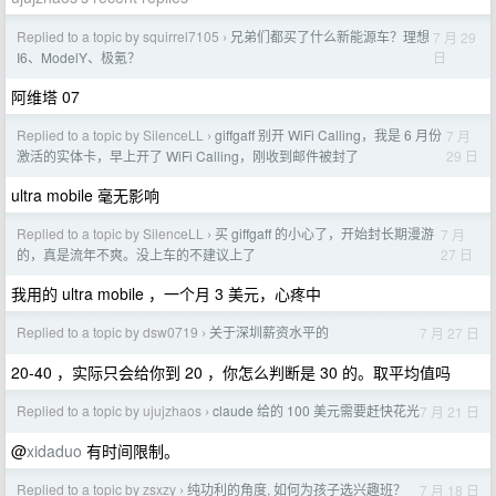
Replied to a topic by squirrel7105
兄弟们都买了什么新能源车？理想
7 月 29
›
日
I6、ModelY、极氪？
阿维塔 07
Replied to a topic by SilenceLL
giffgaff 别开 WiFi Calling，我是 6 月份
7 月
›
29 日
激活的实体卡，早上开了 WiFi Calling，刚收到邮件被封了
ultra mobile 毫无影响
Replied to a topic by SilenceLL
买 giffgaff 的小心了，开始封长期漫游
7 月
›
27 日
的，真是流年不爽。没上车的不建议上了
我用的 ultra mobile ，一个月 3 美元，心疼中
Replied to a topic by dsw0719
关于深圳薪资水平的
7 月 27 日
›
20-40 ，实际只会给你到 20 ，你怎么判断是 30 的。取平均值吗
Replied to a topic by ujujzhaos
claude 给的 100 美元需要赶快花光
7 月 21 日
›
@
xidaduo
有时间限制。
Replied to a topic by zsxzy
纯功利的角度, 如何为孩子选兴趣班？
7 月 18 日
›