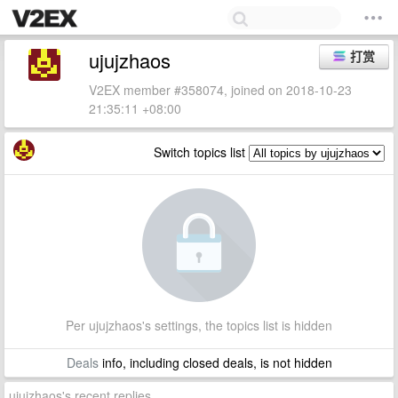
ujujzhaos
打赏
V2EX member #358074, joined on 2018-10-23
21:35:11 +08:00
Switch topics list
Per ujujzhaos's settings, the topics list is hidden
Deals
info, including closed deals, is not hidden
ujujzhaos's recent replies