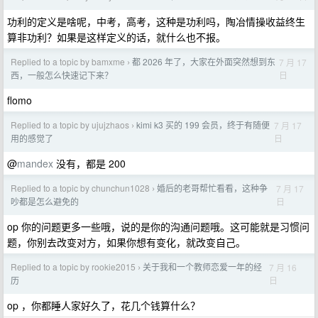
功利的定义是啥呢，中考，高考，这种是功利吗，陶冶情操收益终生
算非功利？如果是这样定义的话，就什么也不报。
Replied to a topic by bamxme
都 2026 年了，大家在外面突然想到东
7 月 17
›
日
西，一般怎么快速记下来？
flomo
Replied to a topic by ujujzhaos
kimi k3 买的 199 会员，终于有随便
7 月 17
›
日
用的感觉了
@
mandex
没有，都是 200
Replied to a topic by chunchun1028
婚后的老哥帮忙看看，这种争
7 月 17
›
日
吵都是怎么避免的
op 你的问题更多一些哦，说的是你的沟通问题哦。这可能就是习惯问
题，你别去改变对方，如果你想有变化，就改变自己。
Replied to a topic by rookie2015
关于我和一个教师恋爱一年的经
7 月 16
›
日
历
op ，你都睡人家好久了，花几个钱算什么？