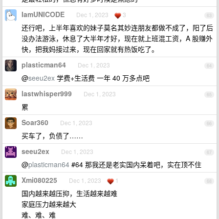
IamUNICODE
Dec 1, 2023
3
63
还行吧，上半年喜欢的妹子莫名其妙连朋友都做不成了，阳了后
没办法游泳，休息了大半年才好，现在就上班混工资，A 股赚外
快，把我妈接过来，现在回家就有热饭吃了。
plasticman64
Dec 1, 2023
64
@
seeu2ex
学费+生活费 一年 40 万多点吧
lastwhisper999
Dec 1, 2023
65
累
Soar360
Dec 1, 2023
66
买车了，负债了……
seeu2ex
Dec 1, 2023
67
@
plasticman64
#64 那我还是老实国内呆着吧，实在顶不住
Xmi080225
Dec 1, 2023
1
68
国内越来越压抑，生活越来越难
家庭压力越来越大
难、难、难