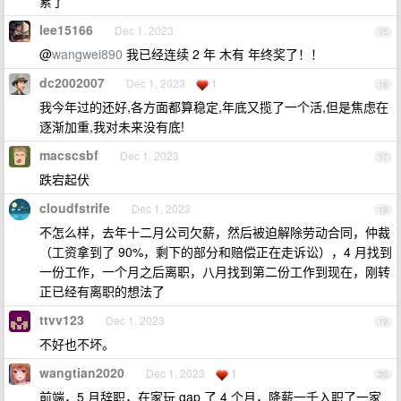
累了
lee15166
Dec 1, 2023
15
@
wangwei890
我已经连续 2 年 木有 年终奖了！！
dc2002007
Dec 1, 2023
1
16
我今年过的还好,各方面都算稳定,年底又揽了一个活,但是焦虑在
逐渐加重,我对未来没有底!
macscsbf
Dec 1, 2023
17
跌宕起伏
cloudfstrife
Dec 1, 2023
18
不怎么样，去年十二月公司欠薪，然后被迫解除劳动合同，仲裁
（工资拿到了 90%，剩下的部分和赔偿正在走诉讼），4 月找到
一份工作，一个月之后离职，八月找到第二份工作到现在，刚转
正已经有离职的想法了
ttvv123
Dec 1, 2023
19
不好也不坏。
wangtian2020
Dec 1, 2023
1
20
前端，5 月辞职，在家玩 gap 了 4 个月，降薪一千入职了一家