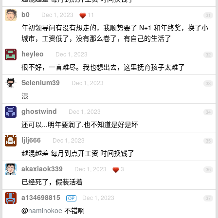
b0
Dec 1, 2023
11
31
年初领导问有没有想走的，我顺势要了 N+1 和年终奖，换了小
城市，工资低了，没有那么卷了，有自己的生活了
heyleo
Dec 1, 2023
32
很不好，一言难尽。我也想出去，这里抚育孩子太难了
Selenium39
Dec 1, 2023
33
混
ghostwind
Dec 1, 2023
34
还可以...明年要润了.也不知道是好是坏
ljlj666
Dec 1, 2023
35
越混越差 每月到点开工资 时间换钱了
akaxiaok339
Dec 1, 2023
3
36
已经死了，假装活着
a134698815
Dec 1, 2023
OP
37
@
naminokoe
不错啊