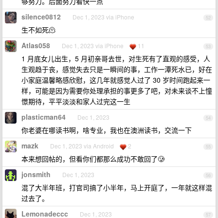
够努力。后面努力看快一点
silence0812
Dec 1, 2023 via iPhone
52
生不如死🫠
Atlas058
Dec 1, 2023 via iPhone
11
53
1 月底女儿出生，5 月初亲哥去世，对生死有了直观的感受，人
生观趋于丧，感觉失去只是一瞬间的事，工作一潭死水已，好在
小家庭温馨略感欣慰，这几年就感觉人过了 30 岁时间跑起来一
样，可能是因为需要你处理承担的事更多了吧，对未来谈不上憧
憬期待，平平淡淡和家人过完这一生
plasticman64
Dec 1, 2023
54
你老婆在哪读书啊，啥专业，我也在澳洲读书，交流一下
mazk
Dec 1, 2023 via Android
2
55
本来想回帖的，但看你们都那么成功不敢回了🥲
jonsmith
Dec 1, 2023
56
混了大半年班，打官司搞了小半年，马上开庭了，一年就这样混
过去了。
Lemonadeccc
Dec 1, 2023
57