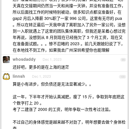
天真在交接期间仍然当一天和尚撞一天钟，并没有准备找工作，
所以后面找工作的时候特别被动，很多知识点都没准备好，在
gap2 月后入降薪 30%职了一家 996 公司，这里有无尽的 pua
。所以在转正最后一天我申请了离职加入了另外一家公司，没想
到一入职就遇上了这里的团队集体离职，但我还是呆着心想过完
年再说，没想到从 8 月到现在已经拖欠了 3 个月工资，现在又
在准备面试题。。。惨不忍睹的 2023 。前几天跟媳妇说了下，
在本地找不到工作，如果我去广州深圳希望你也能理解
whosdaddy
Dec 1, 2023
99
还好吧，更多的是在上海的迷茫
linnsh
Dec 1, 2023
100
算是小有进步，但负债还是无法显著减少。。
这一年，下半年才开始认真减肥，瘦了 15 斤，争取到年底把这
个数字打上 20 。
考了二建涨了 2000 的工资，明年争取一次性考过注监。
不过自己的身体感觉是越来越不对劲了，明年想要去做个身体检
查。