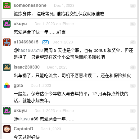
someonesnone
Dec 1, 2023
38
锻炼身体， 混吃等死, 谁给我交社保我就跟谁敢
ukuyu
Dec 1, 2023 via iPhone
39
恋爱磨合了快一年……好累
a134698815
Dec 1, 2023
OP
40
@
hao1987218
两周 9 天也是全职，也有 bonus 和奖金，但还
是拒了。只希望现在这个小公司后面能多赚钱吧
Isaac230330
Dec 1, 2023
41
出车祸了，只能吃流食，司机不愿意出误工，还在和保险扯皮
gpt5
Dec 1, 2023
42
一般般，保守估计今年收入与去年持平，12 月再挣点外快的
话，就能小超去年。
ukuyu
Dec 1, 2023 via iPhone
43
@
ukuyu
#39 恋爱磨合一年……
CaptainD
Dec 1, 2023
44
今天过得好快