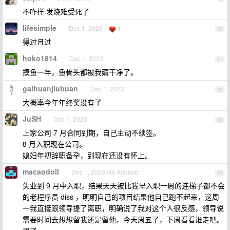
不咋样 发烧难受死了
lifesimple
Dec 1, 2023
1
10
得过且过
hoko1814
Dec 1, 2023
11
摸鱼一年，鱼骨头都被我薅干净了。
gaihuanjiuhuan
Dec 1, 2023
12
大概率今年年终奖没有了
JuSH
Dec 1, 2023
13
上家公司 7 月合同到期，自己主动不续签。
8 月入职现在公司。
媳妇年初辞职备孕，到现在还没有怀上。
macaodoll
Dec 1, 2023 via Android
14
失业到 9 月中入职，结果天天被比我早入职一周的连梯子都不会
的老程序员 diss ，明明自己的项目结果他自己跑不起来，这周
一我直接跟领导提了离职，明确说了我对这个人很反感，领导说
需要时间去想想留我还是留他，今天周五了，下周看看谁走吧。