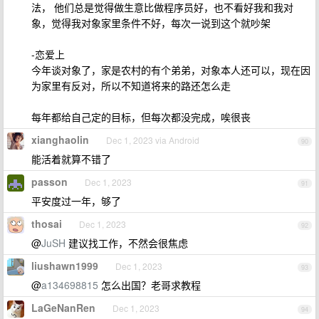
法， 他们总是觉得做生意比做程序员好，也不看好我和我对
象，觉得我对象家里条件不好，每次一说到这个就吵架
-恋爱上
今年谈对象了，家是农村的有个弟弟，对象本人还可以，现在因
为家里有反对，所以不知道将来的路还怎么走
每年都给自己定的目标，但每次都没完成，唉很丧
xianghaolin
Dec 1, 2023 via Android
90
能活着就算不错了
passon
Dec 1, 2023
91
平安度过一年，够了
thosai
Dec 1, 2023
92
@
JuSH
建议找工作，不然会很焦虑
liushawn1999
Dec 1, 2023
93
@
a134698815
怎么出国？老哥求教程
LaGeNanRen
Dec 1, 2023
94