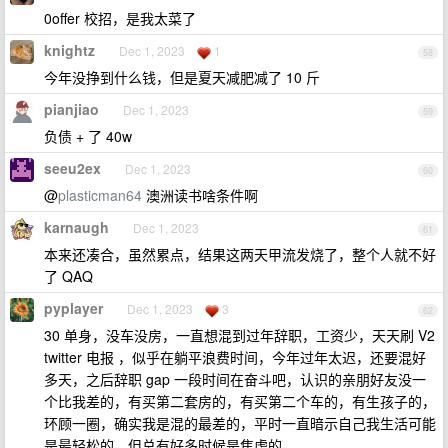
0offer 校招，是我太菜了
knightz
Dec 1, 2023
1
58
今年没挣到什么钱，但是夏天减肥减了 10 斤
pianjiao
Dec 1, 2023
59
负债 + 了 40w
seeu2ex
Dec 1, 2023
60
@
plasticman64
澳洲读书啥条件啊
karnaugh
Dec 1, 2023
61
本来还凑合，虽然累点，结果这两天甲流发烧了，整个人就不好
了 QAQ
pyplayer
Dec 1, 2023
3
62
30 单身，没车没房，一直想混到过年辞职，工资少，天天刷 V2
twitter 电报 ，似乎在躺平浪费时间，今年过年太迟，还要混好
多天，之后辞职 gap 一段时间在奋斗吧，认识的亲朋好友没一
个比我差的，有买第二套房的，有买第二个车的，有生孩子的，
环顾一圈，确实我是混的最差的，平时一直暗示自己我生活可能
是最轻松的，但总有好多时候是焦虑的