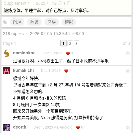
Supplement 1 · 2023 年 12 月 1 日
锻炼身体，早睡早起，对自己好点，及时享乐。
PUA
陪读
区块
博彩
218 replies
•
2026-02-05 15:39:45 +08:00
Page 1
1
of 3
2
3
naminokoe
Dec 1, 2023
9
1
过得很好啊，小棉袄出生了，薅了日本政府不少羊毛
kumakichi
Dec 1, 2023
1
2
感觉今年好快.
记得去年年底干到 12 月 27,年初 1/4 号发着烧就来公司弄板子,
不知道怎么想的.
4 月到 8 月和 5g 相关的死磕
8 月底回了一次国(3 年啦)
回来又开始另外一个项目到现在.
开始弄弄美股, Nidia 涨得是厉害, 打算长期持有了.
deorth
Dec 1, 2023 via Android
67
3