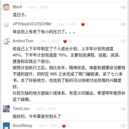
Mar5
Dec 1, 2023
69
混日子。
xPVtbq8UC3YjCHMr
Dec 1, 2023
1
70
体会到上有老下有小的压力了。。。
AmberTest
Dec 1, 2023
12
71
给自己上下半年制定了个人成长计划，上半年计划完成度
40%，下半年计划完成度 70%，主要包括课程、技能、阅读、
健身和实践五个部分。
按照计划执行之后，相比去年，精神状态、体能和健康状况都有
不错的提升，同时在 995 之余完成了两门编程课，读了七八本
书，去了好些地方，也找到了新的可以持续付出热情的兴趣爱
好。
比较欠缺的地方是缺少成体系、有意义的输出，希望明年能弥补
这个缺憾。
TateLiao
Dec 1, 2023
72
挺好的，今年算是穷到头了
SoulSleep
Dec 1, 2023
1
73