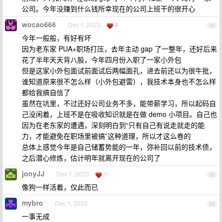
公司。今年没赚到什么钱所幸现在的公司上班干的很开心
wocao666
Dec 1, 2023
8
21
今年一般般，有好有坏
因为老东家 PUA+职场打压，去年主动 gap 了一整年，还好后来
花了半年天天背八股，今年四月份入职了一家小外包
但是这家小外包面试前面试后两幅面孔，进去前还以为很牛批，
谁知道原来很不怎么样（小外包避雷），我技术本身也不怎么样
都给我搞自信了
虽然在坑里，不过还好公司业务不多，能带薪学习，所以起码自
己没闲着，上班不是在吸收知识就是在做 demo 小项目。自己也
因为在老东家的遭遇，深刻明白到“只有自己有说走就走的能
力，才能避免在职场里被搞”这种道理，所以才这么卷的
总体上感觉今年是自己储蓄势能的一年，弥补回以前的技术债，
之后潜心修炼，估计明年就离开现在的公司了
jonyJJ
Dec 1, 2023
1
22
像狗一样活着，仅此而已
mybro
Dec 1, 2023
23
一事无成