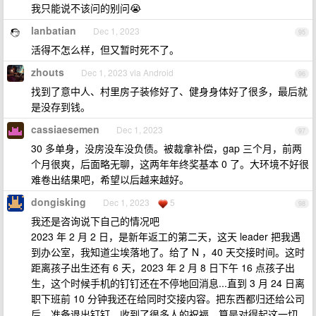
我只能说不该问的别问😭
lanbatian
Dec 1, 2023
95
活得不怎么样，但又暂时死不了。
zhouts
Dec 1, 2023 via Android
96
找到了意中人、村里房子装修好了、健身身体好了很多，最后就
是没存到钱。
cassiaesemen
Dec 1, 2023
97
30 多单身，没房没车没负债。被裁拿补偿，gap 三个月，前两
个月很爽，后面略无聊，这两年年终奖基本 0 了。大环境不好很
难卷出结果吧，希望以后越来越好。
dongisking
Dec 1, 2023
5
98
我还是咨询说下自己的情况吧
2023 年 2 月 2 日，是新年返工的第二天，这天 leader 把我遇
到办公室，我知道尘埃落地了。给了 N ，40 天交接时间。这时
距离孩子出生还有 6 天，2023 年 2 月 8 日下午 16 点孩子出
生，这个时候手机的钉钉还在不停地回消息...直到 3 月 24 日离
职下班前 10 分钟我还在给同时交接内容。把东西都归还给公司
后，准备退出钉钉，收到了很多人的祝福，算是对得起这一切。