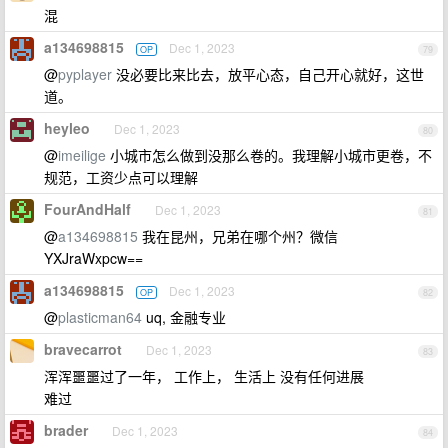
混
a134698815
Dec 1, 2023
OP
79
@
pyplayer
没必要比来比去，放平心态，自己开心就好，这世
道。
heyleo
Dec 1, 2023
80
@
imeilige
小城市怎么做到没那么卷的。我理解小城市更卷，不
规范，工资少点可以理解
FourAndHalf
Dec 1, 2023
81
@
a134698815
我在昆州，兄弟在哪个州？微信
YXJraWxpcw==
a134698815
Dec 1, 2023
OP
82
@
plasticman64
uq, 金融专业
bravecarrot
Dec 1, 2023
83
浑浑噩噩过了一年， 工作上， 生活上 没有任何进展
难过
brader
Dec 1, 2023
84