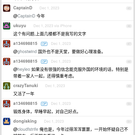
CaptainD
Dec 1, 2023
45
@
CaptainD
今年
ukuyu
Dec 1, 2023 via iPhone
46
这个有问题,上面几楼都不是我写的文字
a134698815
Dec 1, 2023
OP
47
@
ghostwind
国外也不是天堂，要做好心理准备。
a134698815
Dec 1, 2023
OP
48
@
heyleo
如果没有很强的信念能克服外国的环境的话，特别是
带着一家人一起，还得慎重考虑。
crazyTanuki
Dec 1, 2023
49
又活了一年
a134698815
Dec 1, 2023
OP
50
锻炼身体，早睡早起，对自己好点。
dongisking
Dec 1, 2023
51
@
cloudfstrife
俺也是，今年过得浑浑噩噩，一开始怀疑自己不