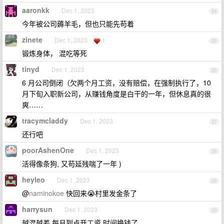
aaronkk
Dec 1, 2023
24
今年被公司薅羊毛，但也只能先苟着
zinete
Dec 1, 2023
1
25
锻炼身体， 混吃等死
tinyd
Dec 1, 2023
26
6 月公司倒闭（欠两个月工资，没有赔偿，在强制执行了，10
月下旬入职新公司，从赚钱角度是白干的一年，但休息真的很
爽……
tracymcladdy
Dec 1, 2023
27
还行吧
poorAshenOne
Dec 1, 2023
28
活得像条狗, 又苟延残喘了一年 )
heyleo
Dec 1, 2023
29
@
naminokoe
快回来😭村里发金条了
harrysun
Dec 1, 2023
30
越混越差 每月到点开工资 时间换钱了