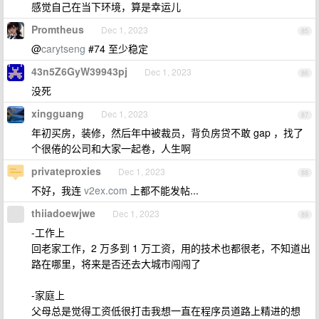
感觉自己在当下环境，算是幸运儿
Promtheus
Dec 1, 2023
85
@
carytseng
#74 至少稳定
43n5Z6GyW39943pj
Dec 1, 2023
86
没死
xingguang
Dec 1, 2023
87
年初买房，装修，然后年中被裁员，背负房贷不敢 gap ，找了
个很倦的公司和大家一起卷，人生啊
privateproxies
Dec 1, 2023
88
不好，我连
v2ex.com
上都不能发帖...
thiiadoewjwe
Dec 1, 2023
89
-工作上
回老家工作，2 万多到 1 万工资，用的技术也都很老，不知道出
路在哪里，将来是否还去大城市闯闯了
-家庭上
父母总是觉得工资低很打击我想一直在程序员道路上精进的想