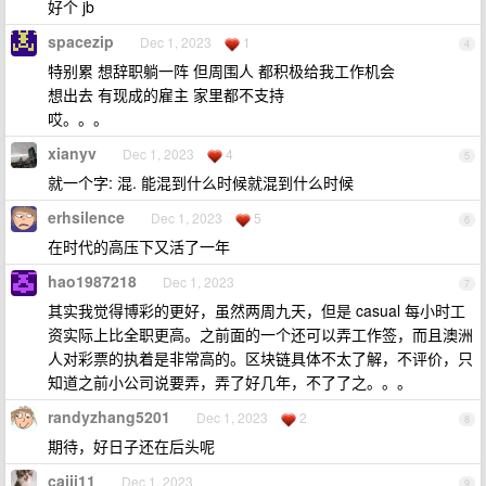
好个 jb
spacezip
Dec 1, 2023
1
4
特别累 想辞职躺一阵 但周围人 都积极给我工作机会
想出去 有现成的雇主 家里都不支持
哎。。。
xianyv
Dec 1, 2023
4
5
就一个字: 混. 能混到什么时候就混到什么时候
erhsilence
Dec 1, 2023
5
6
在时代的高压下又活了一年
hao1987218
Dec 1, 2023
7
其实我觉得博彩的更好，虽然两周九天，但是 casual 每小时工
资实际上比全职更高。之前面的一个还可以弄工作签，而且澳洲
人对彩票的执着是非常高的。区块链具体不太了解，不评价，只
知道之前小公司说要弄，弄了好几年，不了了之。。。
randyzhang5201
Dec 1, 2023
2
8
期待，好日子还在后头呢
caiji11
Dec 1, 2023
9