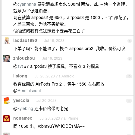
@
cyannnna
感觉跟商场卖水 500ml 两块，2L 三块一个道理，
就是为了促进消费，
现在就算 airpods2 是 650 ，airpods3 是 1000 ，七百都花了，
才差三百块，为啥不买新款。
🤔🤔整的我有点犹豫要不要再花三百了
laodao1990
Jul 19, 2023
8
下单了吗？能不能退了，换个 airpods pro2, 我收。价格可议
zhiouzhou
Jul 19, 2023
9
@
svt
#7 airpods3 换了模具，不喜欢 3 的模具
iislong
Jul 20, 2023 via Android
10
教育优惠的 AirPods Pro 2 ，黄牛 1550 左右回收
@
Reminiscent
yescola
Jul 20, 2023
11
@
kylebing
还卡价格带呢老兄
nonameo
Jul 20, 2023 via iPhone
12
同 1050 出，v:bm9uYW1lODE1MA==