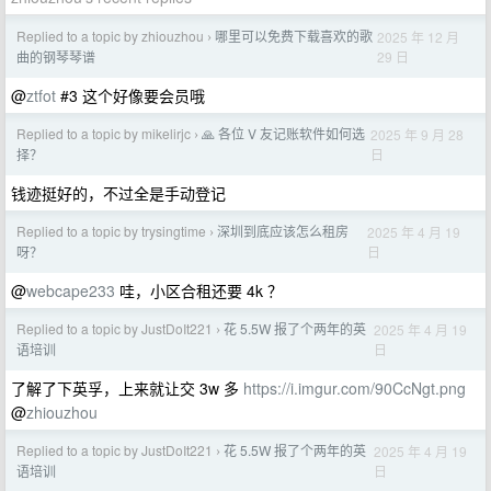
Replied to a topic by zhiouzhou
哪里可以免费下载喜欢的歌
2025 年 12 月
›
29 日
曲的钢琴琴谱
@
ztfot
#3 这个好像要会员哦
Replied to a topic by mikelirjc
🙏 各位 V 友记账软件如何选
2025 年 9 月 28
›
日
择？
钱迹挺好的，不过全是手动登记
Replied to a topic by trysingtime
深圳到底应该怎么租房
2025 年 4 月 19
›
日
呀？
@
webcape233
哇，小区合租还要 4k ？
Replied to a topic by JustDoIt221
花 5.5W 报了个两年的英
2025 年 4 月 19
›
日
语培训
了解了下英孚，上来就让交 3w 多
https://i.imgur.com/90CcNgt.png
@
zhiouzhou
Replied to a topic by JustDoIt221
花 5.5W 报了个两年的英
2025 年 4 月 19
›
日
语培训