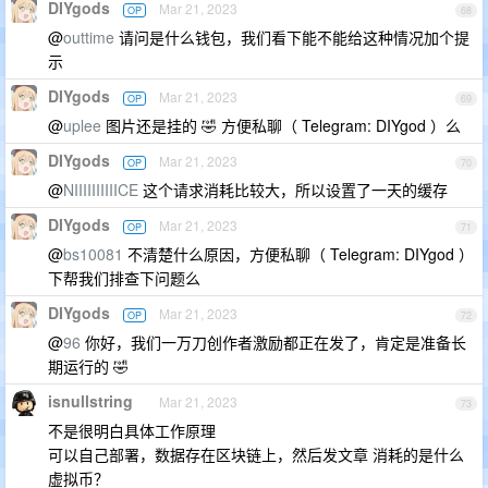
DIYgods
Mar 21, 2023
OP
68
@
outtime
请问是什么钱包，我们看下能不能给这种情况加个提
示
DIYgods
Mar 21, 2023
OP
69
@
uplee
图片还是挂的 🤣 方便私聊（ Telegram: DIYgod ）么
DIYgods
Mar 21, 2023
OP
70
@
NIIIIIIIIIICE
这个请求消耗比较大，所以设置了一天的缓存
DIYgods
Mar 21, 2023
OP
71
@
bs10081
不清楚什么原因，方便私聊（ Telegram: DIYgod ）
下帮我们排查下问题么
DIYgods
Mar 21, 2023
OP
72
@
96
你好，我们一万刀创作者激励都正在发了，肯定是准备长
期运行的 🤣
isnullstring
Mar 21, 2023
73
不是很明白具体工作原理
可以自己部署，数据存在区块链上，然后发文章 消耗的是什么
虚拟币？