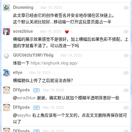
Drumming
Mar 19, 2023
22
此文章已经由它的创作者签名并安全地存储在区块链上。
这个默认关闭比较好...移动端一打开这玩意页面占一半
sora2blue
Mar 19, 2023
1
23
横幅的展示效果感觉不是很好，加上横幅后如果色彩不搭配，上
面的字就看不清了，可以改进一下吗
QUC062IzY3M1Y6dg
Mar 19, 2023
24
体验一下
https://anghunk.xlog.app/
ellye
Mar 19, 2023
25
横幅貌似上传了之后就没法去除？
DIYgods
Mar 19, 2023
OP
26
@
sora2blue
谢谢，确实默认就加个模糊半透明背景好一些
DIYgods
Mar 19, 2023
OP
27
@
sayyiku
右上角应该有一个叉叉的，点击叉叉删除再保存就可
以了
DIYgods
Mar 19, 2023
OP
28