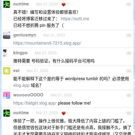
outtime
Mar 21, 2023
1
57
真不错！编写和设置体验都很喜欢！
已经将博客迁移过来了：
https://outti.me
已经不想折腾 pin 服务了（
geniusmyn
Mar 21, 2023
58
https://mountainend-7215.xlog.app/
kingpo
Mar 21, 2023
59
推特需要 号码验证，有什么接码平台可用吗
est
Mar 21, 2023
60
能不能解释下这个是约等于 wordpress tumblr 的吗？必须使用
xlog.app
域名？
woooooOOOO
Mar 21, 2023
61
https://batgirl.xlog.app/
please follow me!
outtime
Mar 21, 2023
1
62
体验了一把，操作上很优雅，极大降低了内容上链的门槛了。
但是感觉钱包这块对于新手门槛还是有点高，我接触不久，搞了
半天才发现需要支持自定义网络的钱包才能完成绑定（又交学费