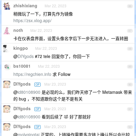
zhishixiang
Mar 22, 2023
86
稍微玩了一下，打算先作为镜像
https://zsx.xlog.app/
noth
Mar 22, 2023
87
卡在仪表盘界面，设置头像名字后下一步无法进入，一直转圈
kingpo
Mar 22, 2023
88
@
DIYgods
#72 tele 回复你了，你回一下
bs10081
Mar 22, 2023
89
https://regchien.info
求 Follow
DIYgods
Mar 23, 2023
OP
90
@
id80108900
是必现的么，我们昨天修了一个 Metamask 带来
的 bug ，不知道跟你这个是不是有关
DIYgods
Mar 23, 2023
OP
91
@
id80108900
看到后续了 🤣 好了那就好
DIYgods
Mar 23, 2023
OP
92
@
molvqingtai
正常的，上链操作需要多次链上确认所以会比较