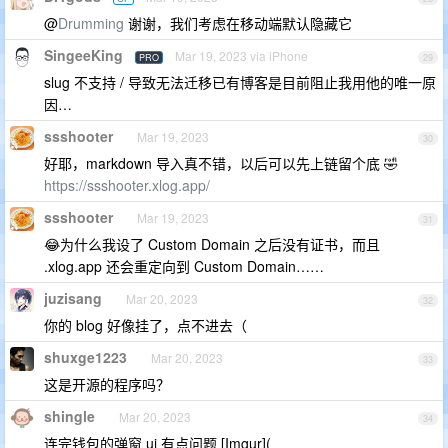
@
Drumming
谢谢，我们考虑在移动端默认隐藏它
SingeeKing
Mar 19, 2023 via iPhone
PRO
29
slug 不支持 / 导致无法迁移已有博客是目前阻止我用他的唯一原
因…
ssshooter
Mar 19, 2023
30
好耶，markdown 导入真不错，以后可以先上链留个底 🤣
https://ssshooter.xlog.app/
ssshooter
Mar 19, 2023
31
😂为什么我设了 Custom Domain 之后没有证书，而且
.xlog.app 还会重定向到 Custom Domain……
juzisang
Mar 20, 2023
32
你的 blog 好像挂了，点不进去（
shuxge1223
Mar 20, 2023
33
这是开源的程序吗？
shingle
Mar 20, 2023
34
连完钱包的弹窗 ui 有点问题 [Imgur](