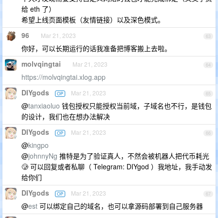
给 eth 了）
希望上线页面模板（友情链接）以及深色模式。
96
Mar 21, 2023
63
你好，可以长期运行的话我准备把博客搬上去啦。
molvqingtai
Mar 21, 2023
64
https://molvqingtai.xlog.app
DIYgods
Mar 21, 2023
OP
65
@
tanxiaoluo
钱包授权只能授权当前域，子域名也不行，是钱包
的设计，我们也在想办法解决
DIYgods
Mar 21, 2023
OP
66
@
kingpo
@
johnnyNg
推特是为了验证真人，不然会被机器人把代币耗光
🥲 可以回复或者私聊（ Telegram: DIYgod ）我地址，我手动发
给你们
DIYgods
Mar 21, 2023
OP
67
@
est
可以绑定自己的域名，也可以拿源码部署到自己服务器