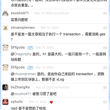
点就会重复。。
zeusho871
Mar 19, 2023 via Android
16
监管问题呢
chuanqirenwu
Mar 19, 2023
17
是不是发一篇文章相当于执行一个 transaction ，需要消耗 gas
？
DIYgods
Mar 19, 2023
OP
18
@
Dragonphy
是的，h1 是最大的，一般只能有一个，一般是网
站标题
DIYgods
Mar 19, 2023
OP
19
@
chuanqirenwu
是的，是由你自己发起的 transaction ，把数
据上传到区块链上，数据不走 xLog
0xZhangKe
Mar 19, 2023 via Android
20
@
zeusho871
被管习惯了是吧
xyholic
Mar 19, 2023
1
21
rss3 是不是赞助了哈哈