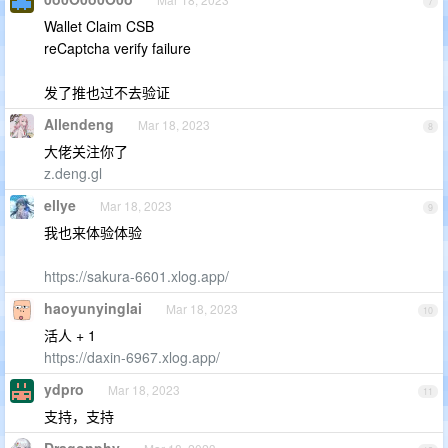
7
Wallet Claim CSB
reCaptcha verify failure
发了推也过不去验证
Allendeng
Mar 18, 2023
8
大佬关注你了
z.deng.gl
ellye
Mar 18, 2023
9
我也来体验体验
https://sakura-6601.xlog.app/
haoyunyinglai
Mar 18, 2023
10
活人 + 1
https://daxin-6967.xlog.app/
ydpro
Mar 18, 2023
11
支持，支持
Dragonphy