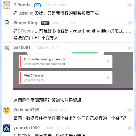
DIYgods
Mar 20, 2023
OP
37
@
juzisang
没挂，只是我博客的域名被墙了 🤣
SingeeKing
Mar 20, 2023
PRO
38
@
DIYgods
之前我好多博客是 /{year}{month}/{title} 的形式……
没法保持 URL 不变导入
bs10081
Mar 20, 2023
39
這個是什麼問題啊？沒辦法註冊資訊
Weixiao0725
Mar 20, 2023
40
请问，数据具体存储在哪个链上？你们自己发行的一个链吗？
yuanxin1999
Mar 21, 2023
41
注册了个，感觉不错，后续更新也带上