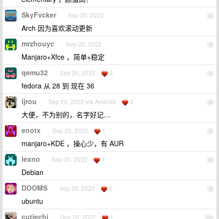
SkyFvcker
Sep 20, 2022
3
Arch 因为喜欢滚动更新
mrzhouyc
Sep 20, 2022
4
Manjaro+Xfce ，简单+稳定
qemu32
Sep 20, 2022
2
5
fedora 从 28 到 现在 36
ijrou
Sep 20, 2022 via Android
2
6
大便，不为别的，名字好记…
enotx
Sep 20, 2022
1
7
manjaro+KDE ，操心少，有 AUR
lexno
Sep 20, 2022
1
8
Debian
DOOMS
Sep 20, 2022
5
9
ubuntu
cutiechi
Sep 20, 2022
1
10