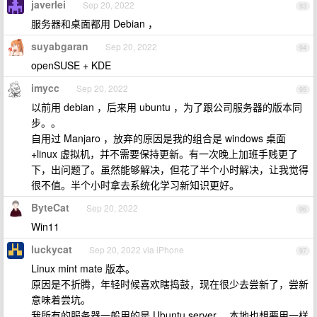
javerlei
Sep 20, 2022
93
服务器和桌面都用 Debian ，
suyabgaran
Sep 20, 2022
94
openSUSE + KDE
imycc
Sep 20, 2022
95
以前用 debian ，后来用 ubuntu ，为了跟公司服务器的版本同
步。。
自用过 Manjaro ，放弃的原因是我的组合是 windows 桌面
+linux 虚拟机，并不需要保持更新。有一次晚上加班手贱更了
下，出问题了。虽然能够解决，但花了半个小时解决，让我觉得
很不值。半个小时拿去系统化学习新知识更好。
ByteCat
Sep 20, 2022
96
Win11
luckycat
Sep 20, 2022 via iPhone
97
Linux mint mate 版本。
原因是不折腾，年轻时候喜欢瞎捣鼓，现在很少去尝新了，尝新
意味着尝坑。
我所有的服务器一般用的是 Ubuntu server ，本地也想要用一样