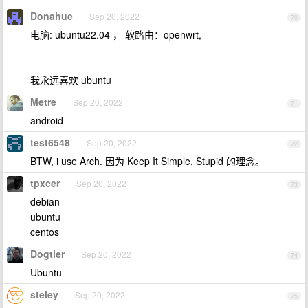
Donahue
Sep 20, 2022
70
电脑: ubuntu22.04 ， 软路由：openwrt,
我永远喜欢 ubuntu
Metre
Sep 20, 2022
71
android
test6548
Sep 20, 2022
72
BTW, i use Arch. 因为 Keep It Simple, Stupid 的理念。
tpxcer
Sep 20, 2022
73
debian
ubuntu
centos
Dogtler
Sep 20, 2022
74
Ubuntu
steley
Sep 20, 2022
75