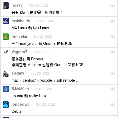
nosay
Sep 20, 2022
86
只有 i3wm 是刚需，其他随意了
maichaide
Sep 20, 2022
87
MX Linux 和 Kali Linux
princelai
Sep 20, 2022
88
三台 manjaro ，有 Gnome 也有 KDE
VagrantZ
Sep 20, 2022
89
服务器在用 Debian
桌面在用 Manjaro 也是有 Gnome 又有 KDE
alexmy
Sep 20, 2022
90
mac + centos7 + vscode + ssh remote 。
SJ2050cn
Sep 20, 2022
91
ubuntu 和 rocky linux
longbow0
Sep 20, 2022
92
Debian