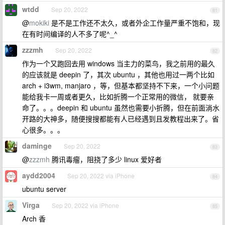
wtdd
Sep 20, 2022
81
@
mokiki
是不是工作还不太久，或者外企工作量严重不饱和，现
在有时间编译的人不多了呢^_^
zzzmh
Sep 20, 2022
82
作为一个又跑回去用 windows 当主力的菜鸟，我之前用的最久
的应该就是 deepin 了，其次 ubuntu ，其他也用过一两个比如
arch + i3wm, manjaro ，等，但基本都坚持不下来，一个小问题
能给我卡一周或者更久，比如折腾一个正常用的微信， 就要亲
命了。。。deepin 和 ubuntu 虽然也需要小折腾，但在前面淌水
开路的大神多，随便搜搜都能有人已经遇到且发教程出来了。省
心很多。。。
daminge
Sep 20, 2022
83
@
zzzmh
腾讯毒瘤，阻挠了多少 linux 爱好者
aydd2004
Sep 20, 2022 via iPhone
84
ubuntu server
Virga
Sep 20, 2022 via iPhone
85
Arch 香