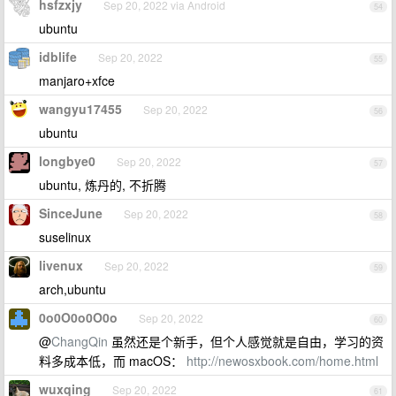
hsfzxjy
Sep 20, 2022 via Android
54
ubuntu
idblife
Sep 20, 2022
55
manjaro+xfce
wangyu17455
Sep 20, 2022
56
ubuntu
longbye0
Sep 20, 2022
57
ubuntu, 炼丹的, 不折腾
SinceJune
Sep 20, 2022
58
suselinux
livenux
Sep 20, 2022
59
arch,ubuntu
0o0O0o0O0o
Sep 20, 2022
60
@
ChangQin
虽然还是个新手，但个人感觉就是自由，学习的资
料多成本低，而 macOS：
http://newosxbook.com/home.html
wuxqing
Sep 20, 2022
61