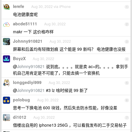
lerefe
Aug 30, 2022 via iPhone
1
电池健康度呢
abcde51111
Aug 30, 2022
2
makr 一下 这价格咋样
Johnny910821
Aug 30, 2022
3
屏幕和后盖均有轻微划痕 这个能是 99 新吗？ 电池健康也没报
BoyzX
Aug 30, 2022
4
@
Johnny910821
说到底。。。。就是卖 ac+的。。。。拿到手
机自己用肯定是不可能了，只能去搞一个官换机
longgediyi999
Aug 30, 2022
5
@
Johnny910821
#3 lz 啥时候说 99 新了
polobug
Aug 30, 2022
6
思考一下换电池 600 块钱，然后失去防水性能，好像没差
di1012
Aug 30, 2022
7
借楼出自用的 iphone13 256G ，可以看我发布的二手交易帖子