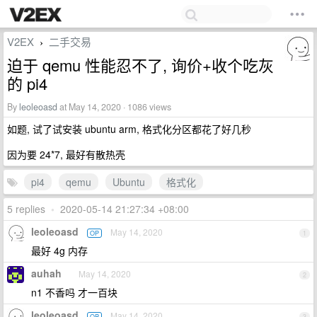
V2EX
二手交易
›
迫于 qemu 性能忍不了, 询价+收个吃灰
的 pi4
By
leoleoasd
at May 14, 2020 · 1086 views
如题, 试了试安装 ubuntu arm, 格式化分区都花了好几秒
因为要 24*7, 最好有散热壳
pi4
qemu
Ubuntu
格式化
5 replies
•
2020-05-14 21:27:34 +08:00
leoleoasd
May 14, 2020
OP
1
最好 4g 内存
auhah
May 14, 2020
2
n1 不香吗 才一百块
leoleoasd
May 14, 2020
OP
3