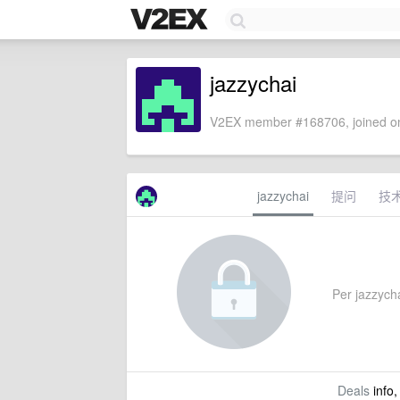
jazzychai
V2EX member #168706, joined on
jazzychai
提问
技
Per jazzychai
Deals
info,