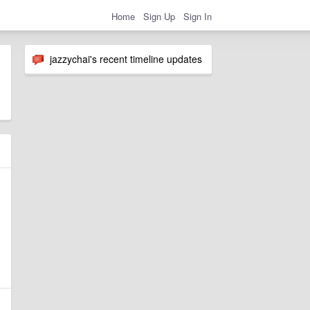
Home
Sign Up
Sign In
jazzychai's recent timeline updates