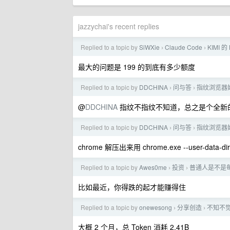
jazzychai's recent replies
Replied to a topic by
SiWXie
Claude Code
KIMI
›
›
最大的问题是 199 的到底有多少额度
Replied to a topic by
DDCHINA
问与答
指纹浏览器
›
›
@
DDCHINA
指纹不指纹不知道，总之是个全新的
Replied to a topic by
DDCHINA
问与答
指纹浏览器
›
›
chrome 解压出来用 chrome.exe --user-data-dir
Replied to a topic by
Awes0me
投资
普通人是不是每
›
›
比如最近，你得跌的起才能赚得住
Replied to a topic by
onewesong
分享创造
不知不觉，
›
›
大概 2 个月，总 Token 消耗 2.41B