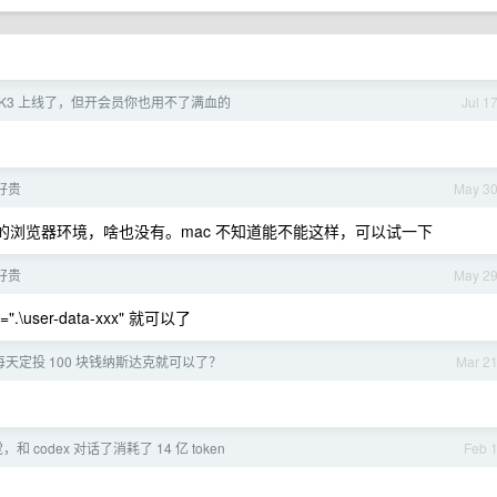
 的 K3 上线了，但开会员你也用不了满血的
Jul 1
好贵
May 3
浏览器环境，啥也没有。mac 不知道能不能这样，可以试一下
好贵
May 2
=".\user-data-xxx" 就可以了
天定投 100 块钱纳斯达克就可以了？
Mar 2
和 codex 对话了消耗了 14 亿 token
Feb 