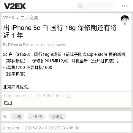
V2EX
二手交易
›
出 iPhone 5c 白 国行 16g 保修期还有将
近 1 年
By
DXpro
at Feb 10, 2015 · 1353 views
5c 白（a1526） 国行16g 9成新（前阵子刚去apple store 换的新机
（非翻新机），保修到2015年12月）耳机全新（没开过包装）。
带耳机1700 不要耳机1600
（顺丰包邮）
北京同城优先。
Supplement 1 · 2015 年 2 月 10 日
已出
耳机
a1526
保修期
2 replies
•
2015-02-10 20:27:33 +08:00