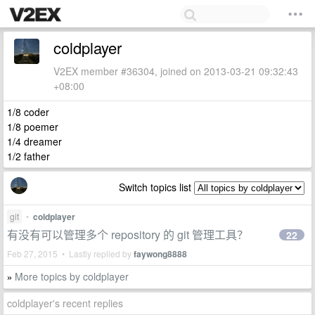
coldplayer
V2EX member #36304, joined on 2013-03-21 09:32:43
+08:00
1/8 coder
1/8 poemer
1/4 dreamer
1/2 father
Switch topics list
git
•
coldplayer
有没有可以管理多个 repository 的 git 管理工具？
22
Feb 27, 2015 • Lastly replied by
faywong8888
More topics by coldplayer
»
coldplayer's recent replies