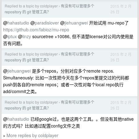
Replied to a topic by coldplayer
有没有可以管理多个
2015 年 2 月
›
26 日
repository 的 git 管理工具？
@
hahastudio
@
paradislover
@
jiehuangwei
开始试用 mu-repo了
https://github.com/fabioz/mu-repo
@
iptux
@
linzy
sourcetree +10086, 但不清楚license对公司内使用是
否有问题。
Replied to a topic by coldplayer
有没有可以管理多个
2015 年 2 月
›
26 日
repository 的 git 管理工具？
@
jiehuangwei
是多个repos，分别对应多个remote repos.
Simultaneously: 比如一次性把今天在多个repos里提交过的代码都
push到各自的remote repos；或者一次性对每个local repo执行
add/commit之类。
Replied to a topic by coldplayer
有没有可以管理多个
2015 年 2 月
›
26 日
repository 的 git 管理工具？
@
hahastudio
已经google过，也是这两个工具。。但没有其他native
的方式吗？比如通过配置config文件之类
More replies by coldplayer
»