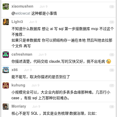
xiaomushen
Jun 9
13
@
widowcat
这种都是小事情
Light3
Jun 9
14
不知道什么数据库 想让 ai 写 sql 第一步接数据库 mcp 不过这个
不推荐..
如果只是单数据库 你可以把结构存一遍在本地 然后叫他去拉那
个文件 再写
csfreshman
Jun 9
15
你描述清楚，代码交给 claude,写的又快又好，挑不出毛病
x86
Jun 9
16
能不能写，取决你描述的是否到位了
kuhung
Jun 9
17
小规模完全可以，大企业内部的多表多血缘那种难。几百行小
case ，有些 sql 上万那种比较难办。
Morriaty
Jun 9
18
核心不是写 SQL ，其实是业务梳理\数据治理，比如：