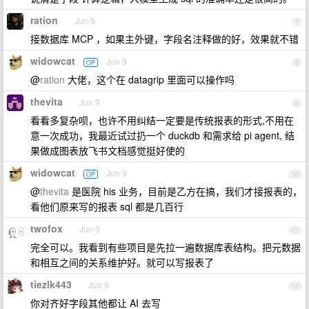
ration
Jun 9
7
接数据库 MCP ，如果主外键，字段名注释做的好，效果就不错
widowcat
Jun 9
OP
8
@
ration
大佬，这个在 datagrip 里面可以操作吗
thevita
Jun 9
9
看看多复杂呗，也许不用纠结一定要是传统报表的形式,不用在
意一次成功，我最近试过扔一个 duckdb 和需求给 pi agent, 结
果做成图表放飞书文档感觉挺好使的
widowcat
Jun 9
OP
10
@
thevita
是医院 his 业务，目前是乙方在搞，我们才接报表的，
看他们原来写的报表 sql 都是几百行
twofox
Jun 9
11
完全可以。我看到有些项目是先拉一遍数据库表结构。把元数据
和相互之间的关系维护好。就可以写报表了
tiezlk443
Jun 9
12
你对齐好字段其他都让 AI 去写