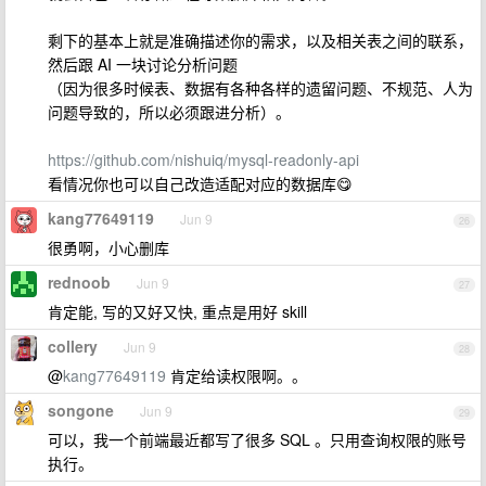
剩下的基本上就是准确描述你的需求，以及相关表之间的联系，
然后跟 AI 一块讨论分析问题
（因为很多时候表、数据有各种各样的遗留问题、不规范、人为
问题导致的，所以必须跟进分析）。
https://github.com/nishuiq/mysql-readonly-api
看情况你也可以自己改造适配对应的数据库😋
kang77649119
Jun 9
26
很勇啊，小心删库
rednoob
Jun 9
27
肯定能, 写的又好又快, 重点是用好 skill
collery
Jun 9
28
@
kang77649119
肯定给读权限啊。。
songone
Jun 9
29
可以，我一个前端最近都写了很多 SQL 。只用查询权限的账号
执行。