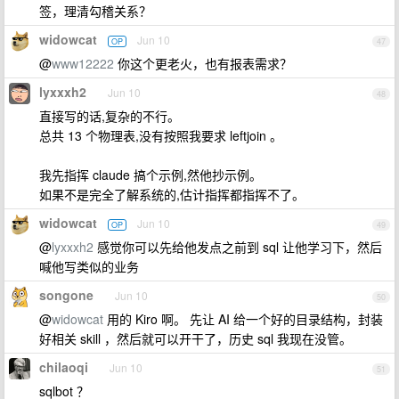
签，理清勾稽关系？
widowcat
Jun 10
OP
47
@
www12222
你这个更老火，也有报表需求？
lyxxxh2
Jun 10
48
直接写的话,复杂的不行。
总共 13 个物理表,没有按照我要求 leftjoin 。
我先指挥 claude 搞个示例,然他抄示例。
如果不是完全了解系统的,估计指挥都指挥不了。
widowcat
Jun 10
OP
49
@
lyxxxh2
感觉你可以先给他发点之前到 sql 让他学习下，然后
喊他写类似的业务
songone
Jun 10
50
@
widowcat
用的 Kiro 啊。 先让 AI 给一个好的目录结构，封装
好相关 skill ，然后就可以开干了，历史 sql 我现在没管。
chilaoqi
Jun 10
51
sqlbot ？