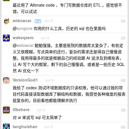
最近用了 Altimate code ，专门写数据仓库的 ETL ，感觉很不
错，可以试试
widowcat
Jun 9
OP
36
@
songone
你用的什么工具，历史的 sql 也在里面吗
wakeqzero
Jun 9
37
@
widowcat
勉勉强强，主要是医院的数据库太复杂了，有些定
义又很模糊，写点简单的还行，复杂的需求还是得自己慢慢调
整。我用得最多的就是根据自己的经验跟 AI 说涉及到哪些表，
让 AI 写个大的框架，剩下的自己慢慢调。或者是一些历史 SQL
然 AI 优化一下
VersionGod1
Jun 9
38
我给了 codex 测试环境数据库的只读权限，他可以通过我的项
目代码直接读取数据库了解结构和数据，我感觉各种维度的报表
挺复杂的，目前看他都能理解并执行
illbehere
Jun 9
39
对 ai 来说写 sql 可太简单了
langhuishan
Jun 9
40