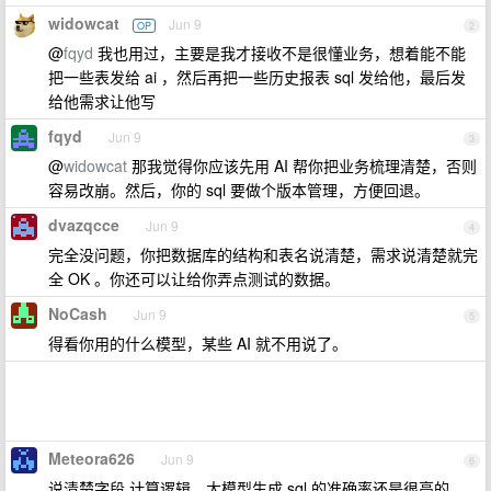
widowcat
Jun 9
OP
2
@
fqyd
我也用过，主要是我才接收不是很懂业务，想着能不能
把一些表发给 ai ，然后再把一些历史报表 sql 发给他，最后发
给他需求让他写
fqyd
Jun 9
3
@
widowcat
那我觉得你应该先用 AI 帮你把业务梳理清楚，否则
容易改崩。然后，你的 sql 要做个版本管理，方便回退。
dvazqcce
Jun 9
4
完全没问题，你把数据库的结构和表名说清楚，需求说清楚就完
全 OK 。你还可以让给你弄点测试的数据。
NoCash
Jun 9
5
得看你用的什么模型，某些 AI 就不用说了。
Meteora626
Jun 9
6
说清楚字段 计算逻辑，大模型生成 sql 的准确率还是很高的。