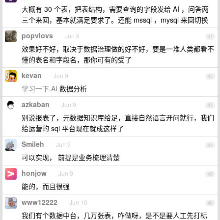
大概有 30 个表，把表结构，需要查询的字段发给 AI ，问答两
三个来回，基本就满足要求了。还能 mssql ，mysql 来回切换
popvlovs
Jun 9
41
效果好不好，取决于数据治理做的好不好，要是一堆人类都看不
懂的表名和字段名，那你可有的受了
kevan
Jun 9
42
学习一下.AI
数据分析
azkaban
Jun 9
43
别说报表了，元数据知识库给足，直接自然语言开问就行，我们
给运营的 sql 平台现在就成这样了
Smileh
Jun 9
44
可以实现， 前提是业务梳理清楚
honjow
Jun 9
45
能的，而且很强
www12222
Jun 10
46
我们有个数据中台，几万张表，咋做呀，是不是要人工先打标