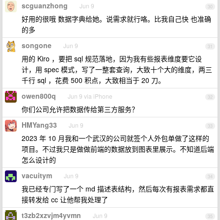
scguanzhong
Jun 9
30
好用的很哦 数据字典给她。说需求就行咯。比我自己快 也准确
的多
songone
Jun 9
31
用的 Kiro ，要把 sql 规范落地，因为我有些报表维度要它设
计，用 spec 模式，写了一整套查询，大致十个大的维度，两三
千行 sql ，花费 500 积点，大致相当于 20 刀。
owen800q
Jun 9 via iPhone
32
你们公司允许把数据传给第三方服务？
HMYang33
Jun 9
33
2023 年 10 月我和一个武汉的公司就签个人外包单做了这样的
项目。不过我只是做做前端的数据放到图表里展示。不知道后端
怎么设计的
vacuitym
Jun 9
34
我已经专门写了一个 md 描述表结构，然后每次有报表需求都直
接转发给 cc 让他帮我处理了
t3zb2xzvjm4yvmn
Jun 9
35