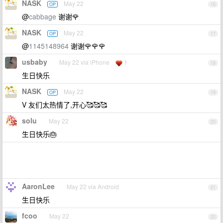
NASK
May 22
OP
16
@
cabbage
谢谢🌹
NASK
May 22
OP
17
@
1145148964
谢谢🌹🌹🌹
usbaby
May 22 via iPhone
1
18
生日快乐
NASK
May 22
OP
19
V 友们太热情了,开心🥰🥰🥰
solu
May 22
20
生日快乐🎂
AaronLee
May 22 via Android
21
生日快乐
fcoo
May 22
22