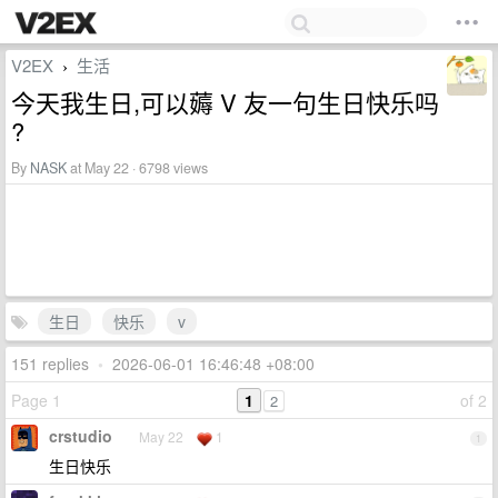
V2EX
生活
›
今天我生日,可以薅 V 友一句生日快乐吗
?
By
NASK
at May 22 · 6798 views
生日
快乐
v
151 replies
•
2026-06-01 16:46:48 +08:00
Page 1
1
of 2
2
crstudio
May 22
1
1
生日快乐