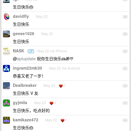
生日快乐🎂
davidfly
May 22
38
生日快乐
geese1028
May 22
39
生日快乐
NASK
May 22 via iPhone
OP
40
@
aptupdate
祝你生日快乐🍰🎁🎊
ingram22mb30
May 22 via Android
41
恭喜又老了一岁！
Dealbreaker
May 22
1
42
生日快乐 V 友
gyjmila
May 22
1
43
生日快乐，吃点好的
kamikaze472
May 22
1
44
生日快乐🎂