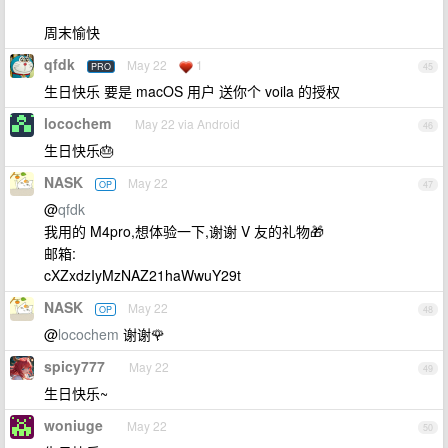
周末愉快
qfdk
May 22
1
PRO
45
生日快乐 要是 macOS 用户 送你个 voila 的授权
locochem
May 22 via Android
46
生日快乐🎂
NASK
May 22
OP
47
@
qfdk
我用的 M4pro,想体验一下,谢谢 V 友的礼物🎁
邮箱:
cXZxdzIyMzNAZ21haWwuY29t
NASK
May 22
OP
48
@
locochem
谢谢🌹
spicy777
May 22
49
生日快乐~
woniuge
May 22
50