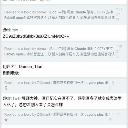
7 月
Replied to a topic by bbrow
[Bool 中转] 满血 Claude 限时 0.007x 支持
›
27
Fable5 opus5 本帖留言送 5 刀 新人加群再送 5 刀 原生满血性能随意测试
日
@
bbrow
ZG9uZ3h2dGlhbkBsaXZlLmNvbQ==
7 月
Replied to a topic by bbrow
[Bool 中转] 满血 Claude 限时 0.007x 支持
›
27
Fable5 opus5 本帖留言送 5 刀 新人加群再送 5 刀 原生满血性能随意测试
日
用户名：Damon_Tian
谢谢老板
Replied to a topic by ZiGmant
求购或者有偿用一次 dayone plus 账
7 月 20
›
日
号
@
di11wei
膜拜大神，写日记实在写不了，感觉写多了就变成表演型
人格了，总想着别人看了会怎么样
Replied to a topic by ZiGmant
求购或者有偿用一次 dayone plus 账
7 月 20
›
日
号