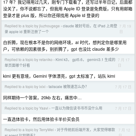
17 年？我记得用过几天，刚专门下载看了，还写过半年日记，后面都
没关了，你不说都忘了，但我用 Apple ID 登录是免费版，只有用邮箱
登录才是 plus 版，所以你还得找用 Apple id 登录的
Replied to a topic by jiuzhougege
claude 被封号后，在 iPad 上用登
7 月 19
›
日
录 apple id 重新注册了一个
白折腾，现在根本不是你的网络环境，ai 时代，想判定你是哪里用
户，可依赖的因素很多，别折腾了，gpt 也没比 claude 差多少
Replied to a topic by retaniko
Kimi k3， gpt5.6， gemini3.1 生成的
7 月 17
›
日
单页面哪个好看
kimi 更有意境，Gemini 字体漂亮，gpt 太标准了，站队 kimi
Replied to a topic by ixixi
tailscale 被限速怎么办？
7 月 17 日
›
同样期待一个答案，20kb 左右，痛苦中…
Replied to a topic by Yaavi
一直以为微信读书书币没什么用
7 月 17 日
›
一直选体验卡，然后用体验卡半价买会员
Replied to a topic by TerryWei
对于传统前后端开发，大家觉得哪款
7 月 12
›
日
ai agent 比较顺手？