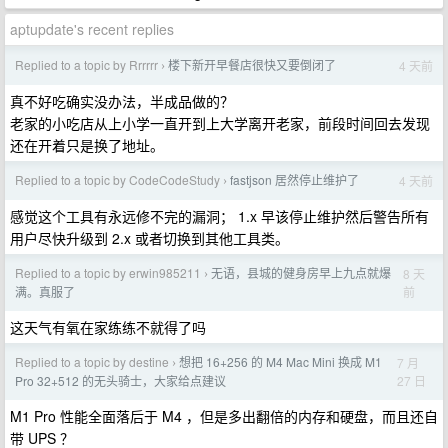
aptupdate's recent replies
Replied to a topic by Rrrrrr
楼下新开早餐店很快又要倒闭了
4 天前
›
真不好吃确实没办法，半成品做的？
老家的小吃店从上小学一直开到上大学离开老家，前段时间回去发现
还在开着只是换了地址。
Replied to a topic by CodeCodeStudy
fastjson 居然停止维护了
4 天前
›
感觉这个工具有永远修不完的漏洞； 1.x 早该停止维护然后警告所有
用户尽快升级到 2.x 或者切换到其他工具类。
Replied to a topic by erwin985211
无语，县城的健身房早上九点就爆
8 天
›
前
满。真服了
这天气有氧在家练练不就得了吗
Replied to a topic by destine
想把 16+256 的 M4 Mac Mini 换成 M1
7 月
›
27 日
Pro 32+512 的无头骑士，大家给点建议
M1 Pro 性能全面落后于 M4 ，但是多出翻倍的内存和硬盘，而且还自
带 UPS ？