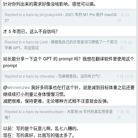
针对你列出来的需求好像没啥影响，感觉可以搞。
Replied to a topic by jsnjycwyz449
2021 年的 M1 Pro 能升 macOS
7 月 23
›
日
27
才 5 年而已，这么不自信吗？
Replied to a topic by Livid
根据我自己的日常查词习惯做了一个英汉
7 月 22
›
日
字典 GPT，欢迎尝试
站长能分享一下这个 GPT 的 prompt 吗？我想在翻译软件里使用这个
prompt
Replied to a topic by chevalier
司美格鲁肽，这药有力气！
7 月 19 日
›
@
winnerczwx
我好多同事也在打这个针，说是减到目标体重之后还要
继续续打小剂量让身体慢慢习惯。
减肥很难，保持更难，无论哪种方式稍不注意就会反弹。
Replied to a topic by karashoukpan
大家用 AI 写代码真实感受是
7 月 18
›
日
啥？
以前：写的是个玩意儿啊，乱七八糟的。
现在：写的真好，比我写的强太多了。