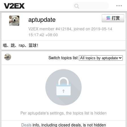
aptupdate
打赏
V2EX member #412184, joined on 2019-05-14
15:17:42 +08:00
唱、跳、rap、篮球！
Switch topics list
Per aptupdate's settings, the topics list is hidden
Deals
info, including closed deals, is not hidden